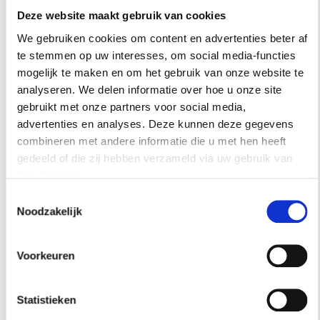
Deze website maakt gebruik van cookies
We gebruiken cookies om content en advertenties beter af
te stemmen op uw interesses, om social media-functies
mogelijk te maken en om het gebruik van onze website te
analyseren. We delen informatie over hoe u onze site
gebruikt met onze partners voor social media,
Loungebank van Vladimir Kagan. Fotografie: Manolo Yllera.
advertenties en analyses. Deze kunnen deze gegevens
combineren met andere informatie die u met hen heeft
gedeeld of die zij hebben verzameld via uw gebruik van
hun diensten.
Toestemmingsselectie
Noodzakelijk
Voorkeuren
Statistieken