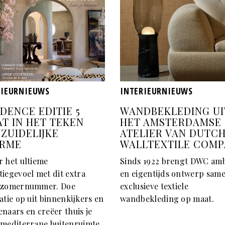
RIEURNIEUWS
INTERIEURNIEUWS
DENCE EDITIE 5
WANDBEKLEDING UI
AT IN HET TEKEN
HET AMSTERDAMSE
 ZUIDELIJKE
ATELIER VAN DUTC
RME
WALLTEXTILE COM
r het ultieme
Sinds 1922 brengt DWC am
tiegevoel met dit extra
en eigentijds ontwerp same
 zomernummer. Doe
exclusieve textiele
atie op uit binnenkijkers en
wandbekleding op maat.
naars en creëer thuis je
 mediterrane buitenruimte.