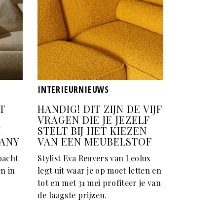
INTERIEURNIEUWS
T
HANDIG! DIT ZIJN DE VIJF
VRAGEN DIE JE JEZELF
H
STELT BIJ HET KIEZEN
PANY
VAN EEN MEUBELSTOF
bacht
Stylist Eva Reuvers van Leolux
n in
legt uit waar je op moet letten en
tot en met 31 mei profiteer je van
de laagste prijzen.