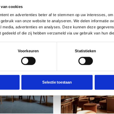
Residence sprak met produ
E HIGHLIGHTS
designer Kurt Loyens en d
 van cookies
e iemand vertrouwt en die
mannen van De Residentie 
tent en advertenties beter af te stemmen op uw interesses, om 
on heeft een goed oog, dan
de decors, locaties en klass
gebruik van onze website te analyseren. We delen informatie ove
 iets heel moois
interieurs van de hitserie.
al media, advertenties en analyses. Deze kunnen deze gegeven
ren.”
ft gedeeld of die zij hebben verzameld via uw gebruik van hun di
Voorkeuren
Statistieken
Selectie toestaan