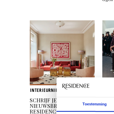
INTERIEURNIEUWS
INTE
SCHRIJF JE IN VOOR DE
IN 
Toestemming
NIEUWSBRIEF VAN
VAI
RESIDENCE
COL