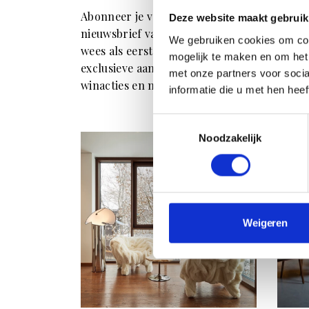
ONZ
Abonneer je vandaag nog op de
Deze website maakt gebruik
"Als j
nieuwsbrief van Residence en
We gebruiken cookies om con
perso
wees als eerste op de hoogte van
mogelijk te maken en om het 
kan er
exclusieve aanbiedingen,
met onze partners voor soci
gebeu
winacties en masterclasses.
informatie die u met hen hee
Toestemmingsselectie
Noodzakelijk
Weigeren