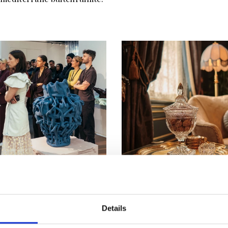
RIEURNIEUWS
INTERIEURNIEUWS
GESPREK MET LIV
KIJK MEE OP DE SET
Details
SBERG OP
MÁXIMA SEIZOEN 2
LECTIBLE 2026 +