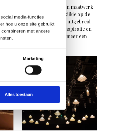
ction
Binnenkijkers waarin maatwerk
e
centraal staat, een kijkje op de
over
social media-functies
set van
Máxima
, een uitgebreid
ieke
r hoe u onze site gebruikt
dossier vol keukeninspiratie en
s combineren met andere
in
Art Stories
onder meer een
ensten.
preview van TEFAF.
Marketing
Alles toestaan