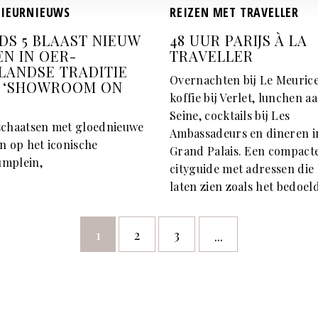
RIEURNIEUWS
REIZEN MET TRAVELLER
DS 5 BLAAST NIEUW
48 UUR PARIJS À LA
EN IN OER-
TRAVELLER
LANDSE TRADITIE
Overnachten bij Le Meurice
 ‘SHOWROOM ON
koffie bij Verlet, lunchen a
Seine, cocktails bij Les
schaatsen met gloednieuwe
Ambassadeurs en dineren i
n op het iconische
Grand Palais. Een compact
mplein,
cityguide met adressen die 
laten zien zoals het bedoeld
1
2
3
...