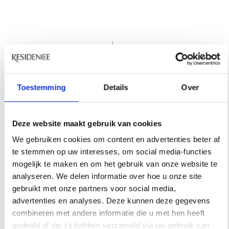
Toestemming
Details
Over
Deze website maakt gebruik van cookies
We gebruiken cookies om content en advertenties beter af
te stemmen op uw interesses, om social media-functies
mogelijk te maken en om het gebruik van onze website te
analyseren. We delen informatie over hoe u onze site
gebruikt met onze partners voor social media,
Modèle réduit du yacht Varuna, collectie
advertenties en analyses. Deze kunnen deze gegevens
Van Cleef & Arpels.
combineren met andere informatie die u met hen heeft
MAK – GLANZSTÜCKE,
gedeeld of die zij hebben verzameld via uw gebruik van