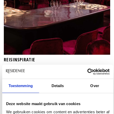
REISINSPIRATIE
48 UUR IN SINGAPORE? DIT ZIJN DE
FAVORIETEN VAN ARCHITECT SABRINA
BIGNAMI
Toestemming
Details
Over
De stad waar architect Sabrina Bignami verliefd op
werd. Een hotel met een verrassend uitzicht staat op
haar lijst, net als de plekken die ze zelf telkens weer
Deze website maakt gebruik van cookies
opzoekt.
We gebruiken cookies om content en advertenties beter af