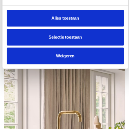
INTERIEUR
DE UITGESPROKEN INTERIEURWERELD
Alles toestaan
VAN LAURA GONZALEZ
Een klassieke basis met daarover lagen vol kleur,
ambacht en emotie. De interieurs van Laura Gonzalez
Selectie toestaan
hebben een duidelijke signatuur die telkens weer blijft
verrassen.
Weigeren