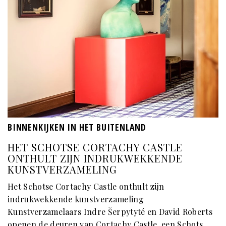
BINNENKIJKEN IN HET BUITENLAND
HET SCHOTSE CORTACHY CASTLE
ONTHULT ZIJN INDRUKWEKKENDE
KUNSTVERZAMELING
Het Schotse Cortachy Castle onthult zijn
indrukwekkende kunstverzameling
Kunstverzamelaars Indre Šerpytyté en David Roberts
openen de deuren van Cortachy Castle, een Schots