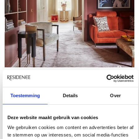
BINNENKIJKEN
BINNENKIJKEN BIJ INTERIEURARCHITECT
STINE HOLLESEN IN ØSTERBRO
Toestemming
Details
Over
Interieurarchitect Stine Hollesen transformeerde het
300 vierkante meter appartement van haar
Deze website maakt gebruik van cookies
grootmoeder in Kopenhagen tot een art deco-
universum.
We gebruiken cookies om content en advertenties beter af
te stemmen op uw interesses, om social media-functies