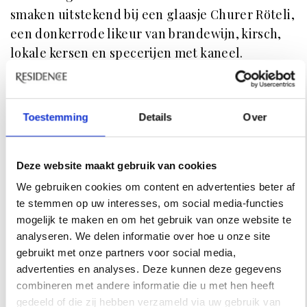
smaken uitstekend bij een glaasje Churer Röteli,
een donkerrode likeur van brandewijn, kirsch,
lokale kersen en specerijen met kaneel.
Voor lunch of diner is Hotel Stern een aanrader.
Dit pand uit de 15de eeuw heeft een klassiek,
Toestemming
Details
Over
warm interieur en een uitgebreide wijnkelder
met lokale en internationale wijnen. Op de kaart
staan traditionele streekgerechten zoals
Deze website maakt gebruik van cookies
capuns(in snijbiet gewikkelde vleesrolletjes met
We gebruiken cookies om content en advertenties beter af
kaas en ei, gekookt in bouillon en geserveerd
te stemmen op uw interesses, om social media-functies
met roomsaus) en
maluns
(krokant gebakken
mogelijk te maken en om het gebruik van onze website te
aardappelen met appelmoes en kaas).
analyseren. We delen informatie over hoe u onze site
gebruikt met onze partners voor social media,
Leuk detail: eigenaar Andrian Müller haalt
advertenties en analyses. Deze kunnen deze gegevens
hotelgasten op met zijn oldtimer Buick uit 1933.
combineren met andere informatie die u met hen heeft
De rest van de middag is het heerlijk pauzeren
gedeeld of die zij hebben verzameld via uw gebruik van