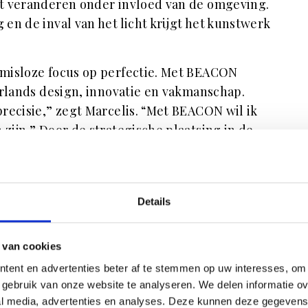
t veranderen onder invloed van de omgeving.
en de inval van het licht krijgt het kunstwerk
misloze focus op perfectie. Met BEACON
erlands design, innovatie en vakmanschap.
precisie,” zegt Marcelis. “Met BEACON wil ik
zijn.” Door de strategische plaatsing in de
m, trekt BEACON niet alleen de aandacht
angers buiten. Het kunstwerk fungeert
piratie.
Details
 van cookies
tent en advertenties beter af te stemmen op uw interesses, om 
gebruik van onze website te analyseren. We delen informatie ove
al media, advertenties en analyses. Deze kunnen deze gegeven