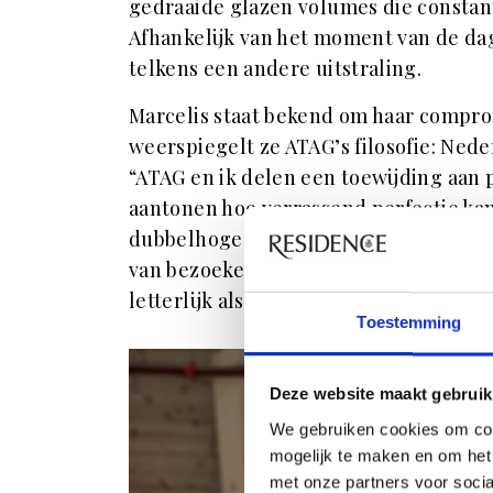
gedraaide glazen volumes die constan
Afhankelijk van het moment van de dag 
telkens een andere uitstraling.
Marcelis staat bekend om haar compro
weerspiegelt ze ATAG’s filosofie: Ned
“ATAG en ik delen een toewijding aan 
aantonen hoe verrassend perfectie kan 
dubbelhoge entree van HAUT Amsterda
van bezoekers, maar ook van voorbijg
letterlijk als een baken van licht en ins
Toestemming
Deze website maakt gebruik
We gebruiken cookies om con
mogelijk te maken en om het 
met onze partners voor soci