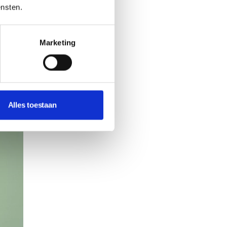
ensten.
ren
 de
Marketing
t aan
Alles toestaan