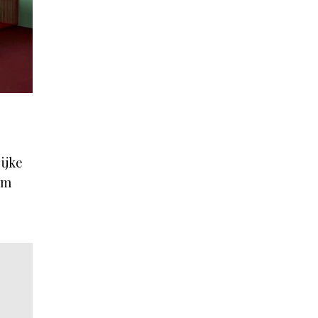
ijke
om