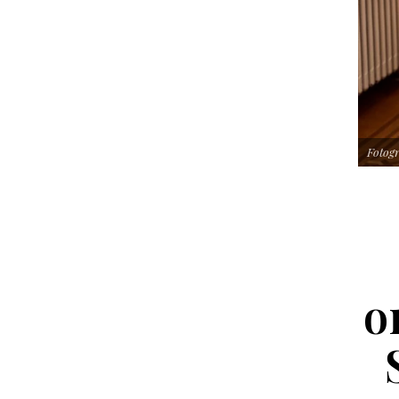
Fotogr
o