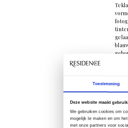
Tekla
vorme
fotog
tinte
gelaa
blauw
gebor
natuu
gelaa
Kl
Toestemming
Wat d
Deze website maakt gebruik
tijdl
We gebruiken cookies om con
jaren
mogelijk te maken en om het 
als h
met onze partners voor soci