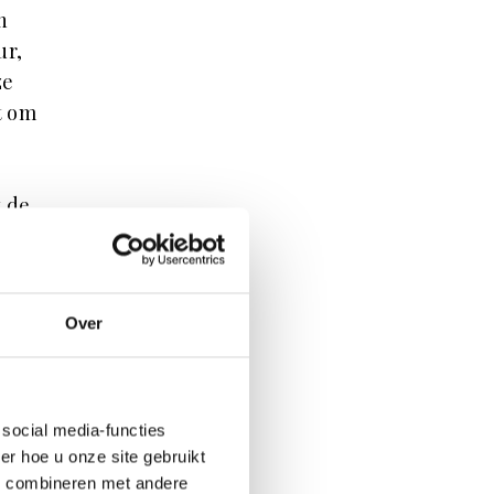
n
ur,
ze
t om
t de
Over
en
 om
social media-functies
ed is
r hoe u onze site gebruikt
s combineren met andere