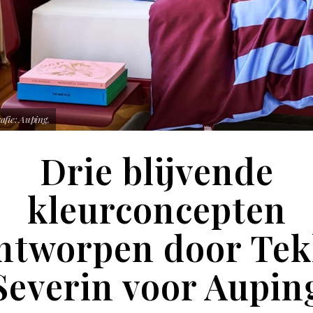
afie: Auping.
Drie blijvende
kleurconcepten
ntworpen door Tek
Severin voor Aupin