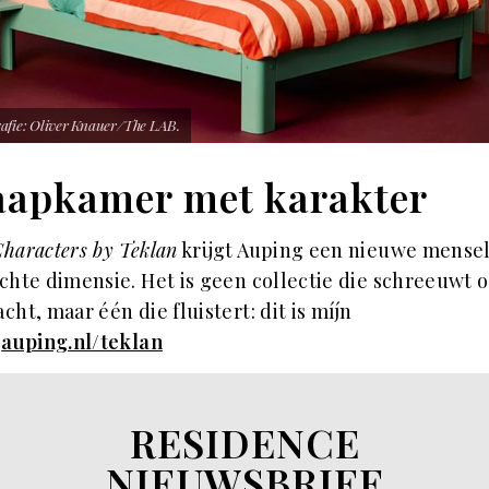
afie: Oliver Knauer/The LAB.
aapkamer met karakter
Characters by Teklan
krijgt Auping een nieuwe mensel
chte dimensie. Het is geen collectie die schreeuwt 
cht, maar één die fluistert: dit is míjn
.
auping.nl/teklan
RESIDENCE
NIEUWSBRIEF