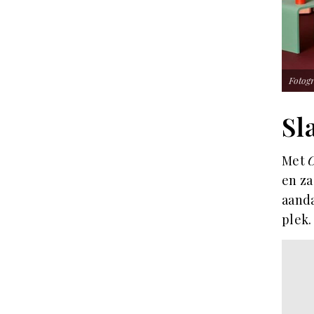
Fotogr
Sl
Met
en za
aanda
plek