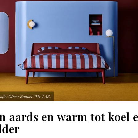
afie: Oliver Knauer/The LAB.
n aards en warm tot koel 
lder