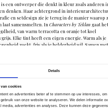
 is een ontwerper die denkt in kleur zoals anderen i
n denken. Haar achtergrond in interieurarchitectu
rafie en setdesign zie je terug in de manier waarop 
n laat samensmelten. In
Characters by Teklan
gaat he
gdheid, van warm terracotta en oranje tot koel
grijs. Elke tint heeft een eigen energie. Warm als je
genheid zoekt, fris als je helderheid wil. Samen me
rlijke materialen van Auping ontstaat een sfeer die
gd en rustig aanvoelt.
euren die blijven
Details
eze samenwerking bijzonder maakt, is dat de kleur
 van cookies
oos zijn. Ze zijn niet bedacht voor één seizoen, maar
tent en advertenties beter af te stemmen op uw interesses, om 
 mee te gaan. Tekla gelooft dat een kleur pas echt go
gebruik van onze website te analyseren. We delen informatie ove
ij iets van jezelf weerspiegelt.
al media, advertenties en analyses. Deze kunnen deze gegeven