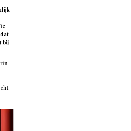
lijk
 De
 dat
 bij
rin
écht