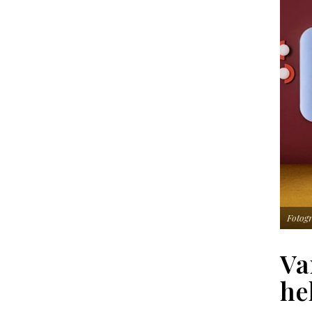
Fotogr
Va
he