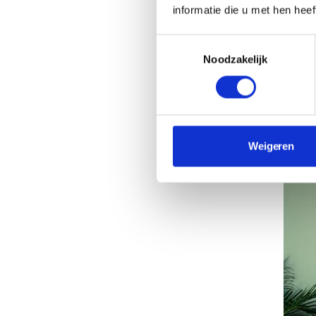
Zoals
informatie die u met hen hee
perso
met w
Toestemmingsselectie
mode.
Noodzakelijk
Die g
duur
Weigeren