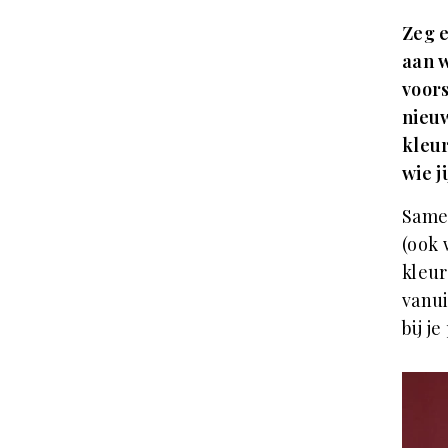
Zeg e
aan w
voors
nieuw
kleur
wie ji
Same
(ook 
kleur
vanui
bij j