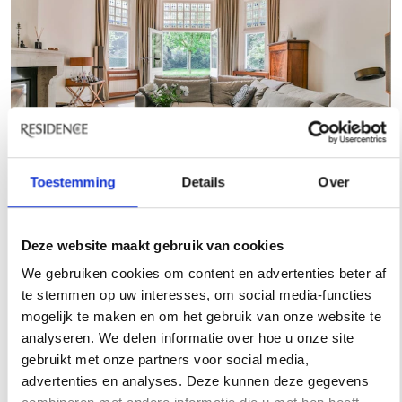
Toestemming
Details
Over
Deze website maakt gebruik van cookies
Bijzondere buitenplaats
We gebruiken cookies om content en advertenties beter af
De zorg en toewijding die aan deze villa zijn besteed,
te stemmen op uw interesses, om social media-functies
vertalen zich in de perfecte staat van onderhoud en het
mogelijk te maken en om het gebruik van onze website te
totale comfort. Er zijn meerdere woon- en zitkamers,
analyseren. We delen informatie over hoe u onze site
keukens, slaapkamers en badkamers en de eerste
gebruikt met onze partners voor social media,
verdieping is via twee verschillende trappen te bereiken.
advertenties en analyses. Deze kunnen deze gegevens
Ook de prachtige landschapstuin is perfect onderhouden.