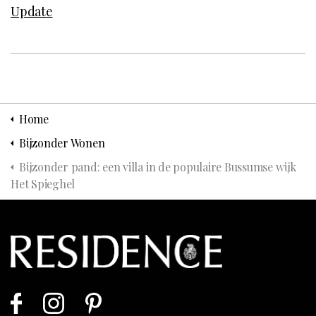
Update
Home
Bijzonder Wonen
Bijzonder pand: een villa in de populaire Bussumse wijk
Het Spieghel