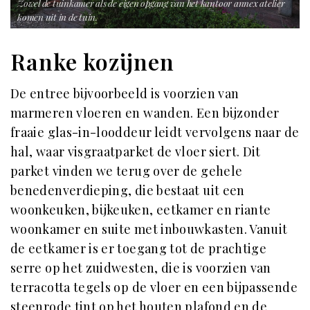
Zowel de tuinkamer als de eigen opgang van het kantoor annex atelier
komen uit in de tuin.
Ranke kozijnen
De entree bijvoorbeeld is voorzien van
marmeren vloeren en wanden. Een bijzonder
fraaie glas-in-looddeur leidt vervolgens naar de
hal, waar visgraatparket de vloer siert. Dit
parket vinden we terug over de gehele
benedenverdieping, die bestaat uit een
woonkeuken, bijkeuken, eetkamer en riante
woonkamer en suite met inbouwkasten. Vanuit
de eetkamer is er toegang tot de prachtige
serre op het zuidwesten, die is voorzien van
terracotta tegels op de vloer en een bijpassende
steenrode tint op het houten plafond en de