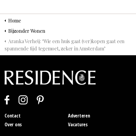
Home
Bijzonder Wonen
Aranka Verheij: ‘Wie een huis gaat (ver)kopen gaat een
spannende tijd tegemoet, zeker in Amsterdam’
Contact
Adverteren
Over ons
Vacatures