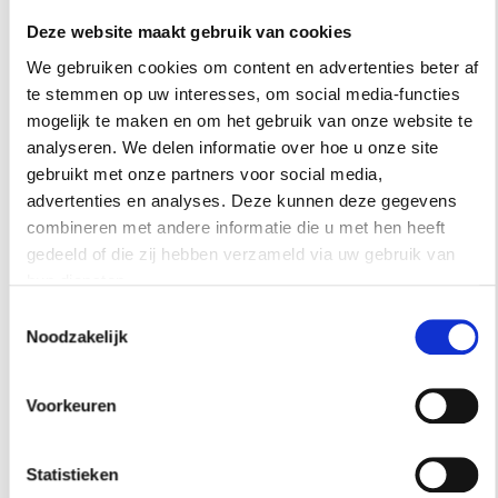
Deze website maakt gebruik van cookies
We gebruiken cookies om content en advertenties beter af
te stemmen op uw interesses, om social media-functies
mogelijk te maken en om het gebruik van onze website te
BIJZONDER WONEN
analyseren. We delen informatie over hoe u onze site
gebruikt met onze partners voor social media,
VIND JOUW DROOMHUIS IN ENSCHEDE
advertenties en analyses. Deze kunnen deze gegevens
combineren met andere informatie die u met hen heeft
Een huis kopen of verkopen in Enschede draait om
gedeeld of die zij hebben verzameld via uw gebruik van
meer dan vierkante meters. Zo vind je met lokale
hun diensten.
kennis sneller de plek die bij je past.
Toestemmingsselectie
Noodzakelijk
Voorkeuren
Statistieken