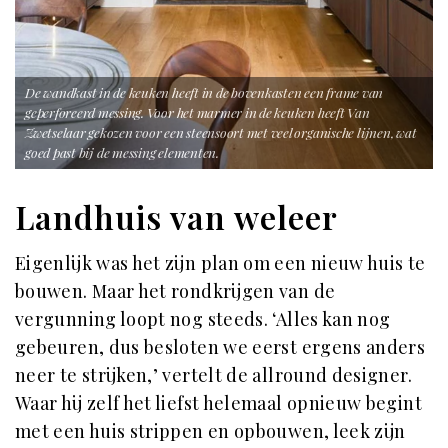
De wandkast in de keuken heeft in de bovenkasten een frame van
geperforeerd messing. Voor het marmer in de keuken heeft Van
Zwetselaar gekozen voor een steensoort met veel organische lijnen, wat
goed past bij de messing elementen.
Landhuis van weleer
Eigenlijk was het zijn plan om een nieuw huis te
bouwen. Maar het rondkrijgen van de
vergunning loopt nog steeds. ‘Alles kan nog
gebeuren, dus besloten we eerst ergens anders
neer te strijken,’ vertelt de allround designer.
Waar hij zelf het liefst helemaal opnieuw begint
met een huis strippen en opbouwen, leek zijn