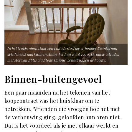
In het trappenhuis staat een vintage stoel die er honderdtwintig jaar
geleden ook had kunnen staan: het huis is uit 1900. De lange vitrages,
met stof van Élitis via Étoffe Unique, benadrukken de hoogte.
Binnen-buitengevoel
Een paar maanden na het tekenen van het
koopcontract was het huis klaar om te
betrekken. ‘Vrienden die vroegen hoe het met
de verbouwing ging, geloofden hun oren niet.
Dat is het voordeel als je met elkaar werkt en