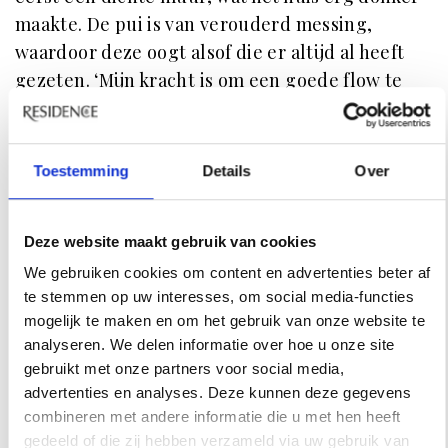
maakte. De pui is van verouderd messing,
waardoor deze oogt alsof die er altijd al heeft
gezeten. ‘Mijn kracht is om een goede flow te
creëren in een huis,’ zegt Van Zwetselaar. ‘Dat
luistert heel nauw. De basisstructuur die we
aanbrengen is zo belangrijk: door ruimtes met
Toestemming
Details
Over
elkaar te verbinden ontstaat er beweging. Een
interieur is in mijn ogen geslaagd als alle
Deze website maakt gebruik van cookies
ruimtes evenveel worden benut. En ook als je
We gebruiken cookies om content en advertenties beter af
vóelt waar je bent: in het bos, op het platteland
te stemmen op uw interesses, om social media-functies
of zoals hier bij de duinen.’ De studio van de
mogelijk te maken en om het gebruik van onze website te
interieurontwerper bevindt zich in een oude
analyseren. We delen informatie over hoe u onze site
fabriek in Bloemendaal. Zijn wens was om in dit
gebruikt met onze partners voor social media,
huis een eigen atelier in te richten. Een
advertenties en analyses. Deze kunnen deze gegevens
prikkelvrije zone waar hij zich in alle rust kan
combineren met andere informatie die u met hen heeft
gedeeld of die zij hebben verzameld via uw gebruik van
storten op zijn autonome werk: fotografie,