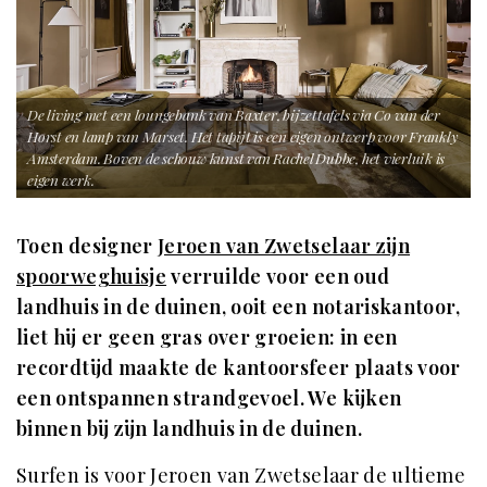
De living met een loungebank van Baxter, bijzettafels via Co van der
Horst en lamp van Marset. Het tapijt is een eigen ontwerp voor Frankly
Amsterdam. Boven de schouw kunst van Rachel Dubbe, het vierluik is
eigen werk.
Toen designer
Jeroen van Zwetselaar zijn
spoorweghuisje
verruilde voor een oud
landhuis in de duinen, ooit een notariskantoor,
liet hij er geen gras over groeien: in een
recordtijd maakte de kantoorsfeer plaats voor
een ontspannen strandgevoel. We kijken
binnen bij zijn landhuis in de duinen.
Surfen is voor Jeroen van Zwetselaar de ultieme