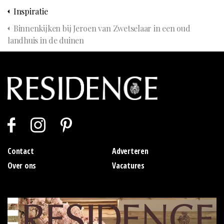
Inspiratie
Binnenkijken bij Jeroen van Zwetselaar in een oud
landhuis in de duinen
Contact
Adverteren
Over ons
Vacatures