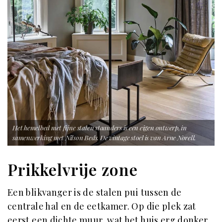
Het hemelbed met fijne stalen staanders is een eigen ontwerp, in
samenwerking met Nilson Beds. De vintage stoel is van Arne Norell.
Prikkelvrije zone
Een blikvanger is de stalen pui tussen de
centrale hal en de eetkamer. Op die plek zat
eerst een dichte muur, wat het huis erg donker