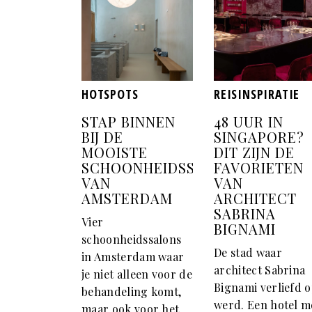
HOTSPOTS
REISINSPIRATIE
STAP BINNEN
48 UUR IN
BIJ DE
SINGAPORE?
MOOISTE
DIT ZIJN DE
SCHOONHEIDSSALONS
FAVORIETEN
VAN
VAN
AMSTERDAM
ARCHITECT
SABRINA
Vier
BIGNAMI
schoonheidssalons
De stad waar
in Amsterdam waar
architect Sabrina
je niet alleen voor de
Bignami verliefd 
behandeling komt,
werd. Een hotel m
maar ook voor het