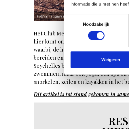
informatie die u met hen hee
Volg een yogales te midden van de natuur op het privéeil
Toestemmingsselectie
Noodzakelijk
Het Club Med-resort op de Seychellen 
hier kunt ontdekken. Zo zijn er natuu
waarbij de hele familie kennismaakt met
bereiden en proeven van exotische gr
Weigeren
Seychelles biedt volop plezier voor j
zwemmen, maar ook yoga, een spa en me
snorkelen, zeilen en kayakken in het
Dit artikel is tot stand gekomen in sa
RES