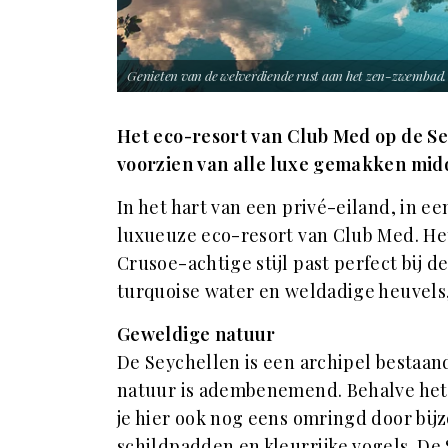
Genieten van de welverdiende rust aan het zen-zwembad.
Het eco-resort van Club Med op de Se
voorzien van alle luxe gemakken mid
In het hart van een privé-eiland, in e
luxueuze eco-resort van Club Med. Het
Crusoe-achtige stijl past perfect bij 
turquoise water en weldadige heuvels,
Geweldige natuur
De Seychellen is een archipel bestaan
natuur is adembenemend. Behalve het 
je hier ook nog eens omringd door bijz
schildpadden en kleurrijke vogels. De 