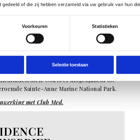
ft gedeeld of die zij hebben verzameld via uw gebruik van hun di
and Sainte-Anne.
Voorkeuren
Statistieken
zorgt ervoor dat je de authentieke plekken
ractiviteiten en worden er hikes georganiseerd
 de biodiversiteit op het eiland, of het
oenten uit de eigen moestuin. Club Med
Selectie toestaan
ong en oud, zoals sportvoorzieningen en
ditatielessen. Ook is er mogelijkheid tot
 beroemde Sainte-Anne Marine National Park.
menwerking met Club Med.
IDENCE