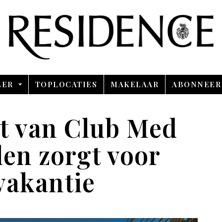
Overslaan en ga direct naar de inhoud
LER
TOPLOCATIES
MAKELAAR
ABONNEER
rt van Club Med
len zorgt voor
 vakantie