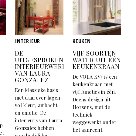
INTERIEUR
KEUKEN
DE
VIJF SOORTEN
UITGESPROKEN
WATER UIT ÉÉN
INTERIEURWERELD
KEUKENKRAAN
VAN LAURA
De VOLA KV5 is een
GONZALEZ
keukenkraan met
Een klassieke basis
vijf functies in één.
met daarover lagen
Deens design uit
vol kleur, ambacht
Horsens, met de
en emotie. De
techniek
interieurs van Laura
weggewerkt onder
op
Gonzalez hebben
het aanrecht.
et
een duidelijke