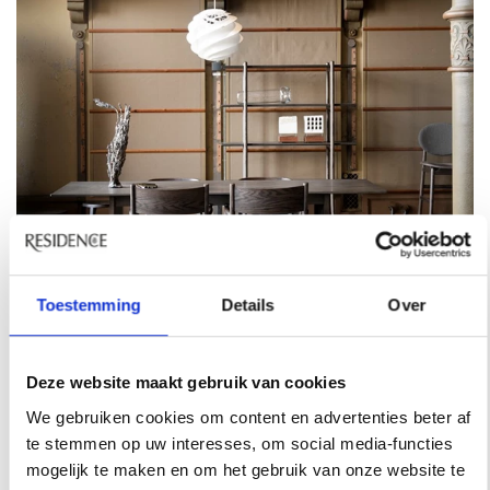
Toestemming
Details
Over
Deze website maakt gebruik van cookies
ARIAKE - ARIAKE CHAIR
We gebruiken cookies om content en advertenties beter af
te stemmen op uw interesses, om social media-functies
Japans minimalisme, deze Ariake-stoel. In
mogelijk te maken en om het gebruik van onze website te
dezelfde meubelfamilie zijn ook fauteuils en