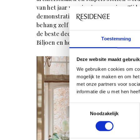
van het jaar voor je eigen woning. Tijd
demonstratie van decoratieschilder Jan 
behang zelf kunt beschilderen. Zelf is 
de beste decoratieschilders en heeft 
Toestemming
Biljoen en het Mauritshuis.
Deze website maakt gebruik
We gebruiken cookies om con
mogelijk te maken en om het 
met onze partners voor soci
informatie die u met hen hee
Toestemmingsselectie
Noodzakelijk