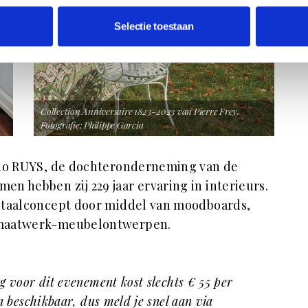
Selectie toestaan
Collection Anniversaire 1823-2023 van Pierre Frey.
Fotografie: Philippe Garcia
udio RUYS, de dochteronderneming van de
n hebben zij 229 jaar ervaring in interieurs.
otaalconcept door middel van moodboards,
 maatwerk-meubelontwerpen.
ng voor dit evenement kost slechts € 55 per
n beschikbaar, dus meld je snel aan via