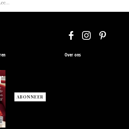
asterclass
ren
Over ons
ABONNEER