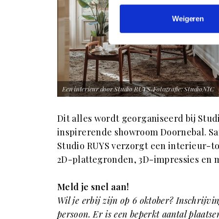
Weigeren
Een interieur door Studio RUYS. Fotografie: StudioNIC
Dit alles wordt georganiseerd bij St
inspirerende showroom Doornebal. Same
Studio RUYS verzorgt een interieur-t
2D-plattegronden, 3D-impressies en
Meld je snel aan!
Wil je erbij zijn op 6 oktober? Inschrijvi
persoon. Er is een beperkt aantal plaatse