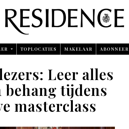
Overslaan en ga direct naar de inhoud
LER
TOPLOCATIES
MAKELAAR
ABONNEER
lezers: Leer alles
n behang tijdens
ve masterclass