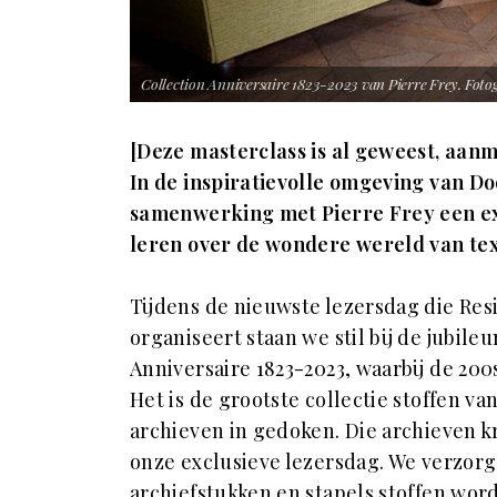
Collection Anniversaire 1823-2023 van Pierre Frey. Fotog
[Deze masterclass is al geweest, aanm
In de inspiratievolle omgeving van D
samenwerking met Pierre Frey een excl
leren over de wondere wereld van te
Tijdens de nieuwste lezersdag die Re
organiseert staan we stil bij de jubile
Anniversaire 1823-2023, waarbij de 20
Het is de grootste collectie stoffen v
archieven in gedoken. Die archieven kri
onze exclusieve lezersdag. We verzorg
archiefstukken en stapels stoffen wor