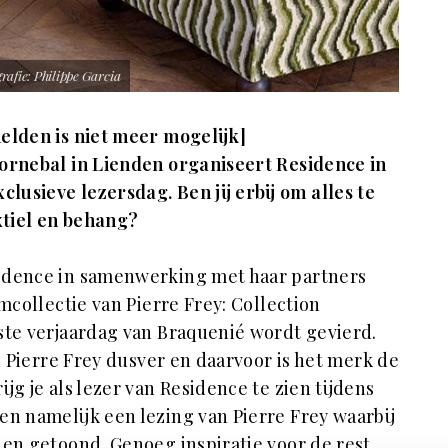
rafie: Philippe Garcia
elden is niet meer mogelijk]
oornebal in Lienden organiseert Residence in
usieve lezersdag. Ben jij erbij om alles te
xtiel en behang?
sidence in samenwerking met haar partners
umcollectie van Pierre Frey: Collection
0ste verjaardag van Braquenié wordt gevierd.
an Pierre Frey dusver en daarvoor is het merk de
jg je als lezer van Residence te zien tijdens
en namelijk een lezing van Pierre Frey waarbij
den getoond. Genoeg inspiratie voor de rest