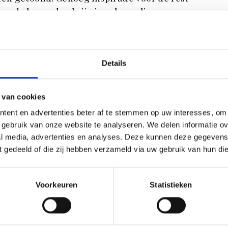
ens de lezersdag krijg je ook een live
Berghuis. Hij laat zien hoe je textiel en
hij aangesloten bij een internationale club van
hij gewerkt voor Kasteel Hoensbroek, Kasteel
Details
 van cookies
tent en advertenties beter af te stemmen op uw interesses, om 
gebruik van onze website te analyseren. We delen informatie ove
al media, advertenties en analyses. Deze kunnen deze gegeven
ft gedeeld of die zij hebben verzameld via uw gebruik van hun di
Voorkeuren
Statistieken