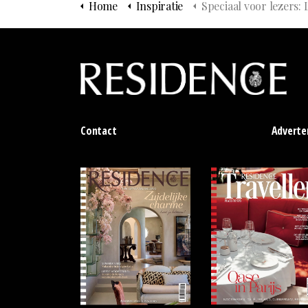
Home
Inspiratie
Speciaal voor lezers: Leer alles over textiel en behang tijdens onze exclusieve m
Contact
Adverte