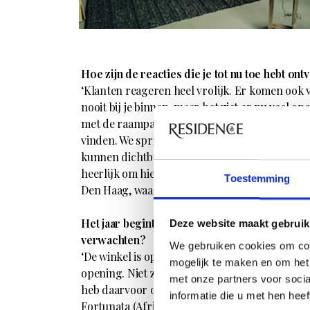
Hoe zijn de reacties die je tot nu toe hebt on
‘Klanten reageren heel vrolijk. Er komen ook 
nooit bij je binnen, maar het ziet er nu veel o
met de raampartijen. Onze uitstraling is daa
vinden. We springen er nu echt uit. Onze nieuwe
kunnen dichtbij parkeren. Zelf sta ik overigens 
heerlijk om hier te zitten. Ik ben heel blij dat 
Toestemming
Den Haag, waar ook veel andere interieurzaken 
Het jaar begint goed met de opening van een
Deze website maakt gebruik
verwachten?
We gebruiken cookies om con
‘De winkel is open in de zin van dat de deur w
mogelijk te maken en om het 
opening. Niet zomaar met een glaasje champag
met onze partners voor soci
heb daarvoor onder andere Männy Berger van
informatie die u met hen hee
Fortunata (Afrikaanse objecten en kunst) uitg