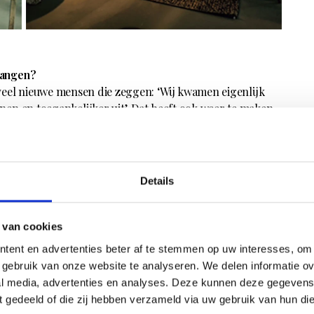
tvangen?
veel nieuwe mensen die zeggen: ‘Wij kwamen eigenlijk
penen en toegankelijker uit’. Dat heeft ook weer te maken
rdoor minder hoogdrempelig en we zijn makkelijker te
 locatie is ook makkelijker aan te rijden en klanten
ook echt te juichen. Ik ben stikblij met deze plek, het is
ik dit heb gevonden in mijn straatje, de Frederikstraat in
Details
zijn gevestigd.'
 nieuwe winkel. Wat kunnen we nog meer van je
 van cookies
tent en advertenties beter af te stemmen op uw interesses, om 
eer openstaat. Maar in april komt er nog een grote
gebruik van onze website te analyseren. We delen informatie ove
ne, we willen daar een heel evenement van maken. Ik
al media, advertenties en analyses. Deze kunnen deze gegeven
 Trōve (kelims) en Jacomien van Haersma Buma van
ft gedeeld of die zij hebben verzameld via uw gebruik van hun di
enodigd. Het wordt een feestelijke happening voor al