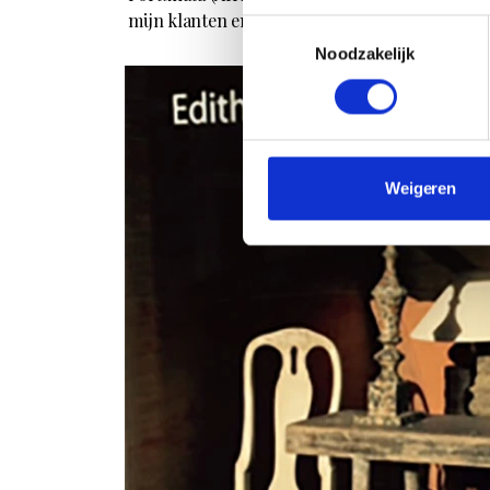
mijn klanten en andere genodigden.’
Toestemmingsselectie
Noodzakelijk
Weigeren