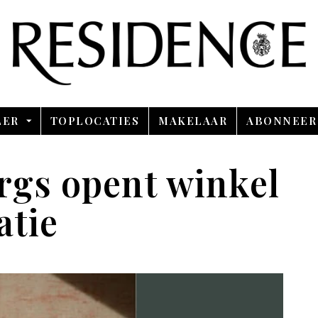
Overslaan en ga direct naar de inhoud
LER
TOPLOCATIES
MAKELAAR
ABONNEER
rgs opent winkel
atie