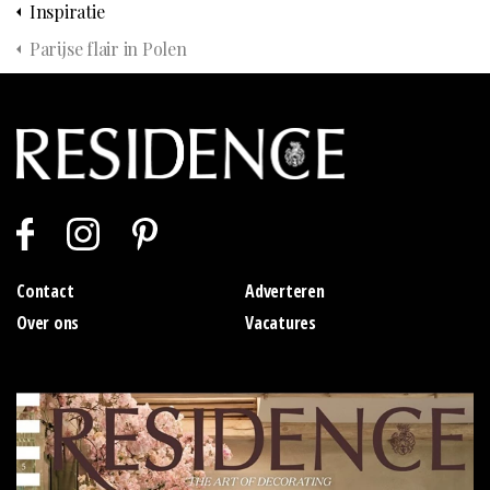
Inspiratie
Parijse flair in Polen
Contact
Adverteren
Over ons
Vacatures