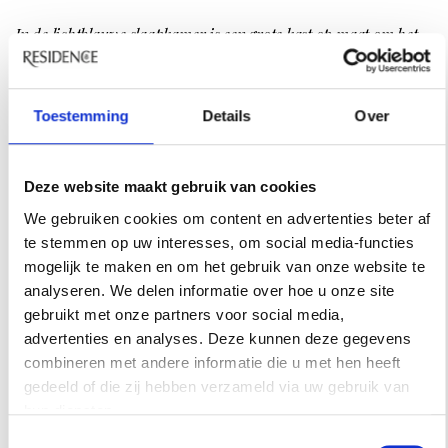
In de
lichtblauwe
slaapkamer is een grote kast op maat om het
bed heen gebouwd voor extra veel verborgen opbergruimte. De
lichtblauwe kleur is Light Blue van
Farrow & Ball
en het
hoofdbord is bekleed met linnen van
Romo
.
Toestemming
Details
Over
Deze website maakt gebruik van cookies
We gebruiken cookies om content en advertenties beter af
te stemmen op uw interesses, om social media-functies
mogelijk te maken en om het gebruik van onze website te
analyseren. We delen informatie over hoe u onze site
gebruikt met onze partners voor social media,
advertenties en analyses. Deze kunnen deze gegevens
combineren met andere informatie die u met hen heeft
gedeeld of die zij hebben verzameld via uw gebruik van
hun diensten.
Toestemmingsselectie