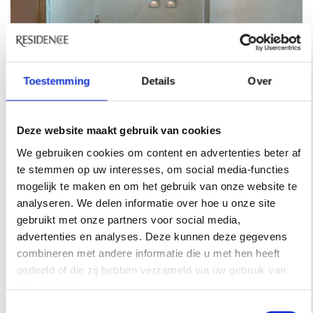
Toestemming
Details
Over
Deze website maakt gebruik van cookies
HOTSPOTS
We gebruiken cookies om content en advertenties beter af
te stemmen op uw interesses, om social media-functies
STAP BINNEN BIJ DE MOOISTE
mogelijk te maken en om het gebruik van onze website te
SCHOONHEIDSSALONS VAN AMSTERDAM
analyseren. We delen informatie over hoe u onze site
Vier schoonheidssalons in Amsterdam waar je niet
gebruikt met onze partners voor social media,
alleen voor de behandeling komt, maar ook voor het
advertenties en analyses. Deze kunnen deze gegevens
interieur. Ontdek de mooiste beautyplekken van de
combineren met andere informatie die u met hen heeft
stad.
gedeeld of die zij hebben verzameld via uw gebruik van
hun diensten.
Toestemmingsselectie