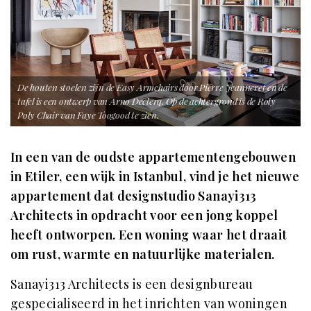
De houten stoelen zijn de Easy Armchairs door Pierre Jeanneret en de
tafel is een ontwerp van Arno Declerq. Op de achtergrond is de Roly
Poly Chair van Faye Toogood te zien.
In een van de oudste appartementengebouwen
in Etiler, een wijk in Istanbul, vind je het nieuwe
appartement dat designstudio Sanayi313
Architects in opdracht voor een jong koppel
heeft ontworpen. Een woning waar het draait
om rust, warmte en natuurlijke materialen.
Sanayi313 Architects is een designbureau
gespecialiseerd in het inrichten van woningen