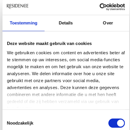
De in Bogota geboren kunstenaar Olga de
Amaral (1932) is een belangrijk figuur in de
ontwikkeling van de naoorlogse Latijns-
Toestemming
Details
Over
Amerikaanse abstractie, die eveneens
internationaal haar sporen heeft verdiend. In
Deze website maakt gebruik van cookies
haar sculpturale werken zijn kunst, ambacht en
We gebruiken cookies om content en advertenties beter af
design naadloos geïntegreerd. Daarbij
te stemmen op uw interesses, om social media-functies
geïnspireerd door pre-Spaanse en pre-
mogelijk te maken en om het gebruik van onze website te
koloniale kunst hult ze haar werk in een tijdloze,
analyseren. We delen informatie over hoe u onze site
haast sensuele gouden gloed. In het wandobject
gebruikt met onze partners voor social media,
advertenties en analyses. Deze kunnen deze gegevens
Alquimia
99
uit 2007 verwerkte ze naast
combineren met andere informatie die u met hen heeft
bladgoud ook linnen, gesso en acrylverf. Je kunt
gedeeld of die zij hebben verzameld via uw gebruik van
het werk straks bewonderen bij galerie La
hun diensten.
Patinoire Royale uit Brussel. (Foto: Alquimia 99,
Toestemmingsselectie
Olga de Amaral, 200 x 200 cm, 2007.)
Noodzakelijk