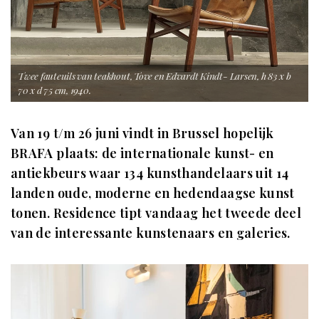
Twee fauteuils van teakhout, Tove en Edvardt Kindt- Larsen, h 83 x b
70 x d 75 cm, 1940.
Van 19 t/m 26 juni vindt in Brussel hopelijk
BRAFA plaats: de internationale kunst- en
antiekbeurs waar 134 kunsthandelaars uit 14
landen oude, moderne en hedendaagse kunst
tonen. Residence tipt vandaag het tweede deel
van de interessante kunstenaars en galeries.