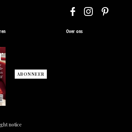
ren
Over ons
ABONNEER
ght notice