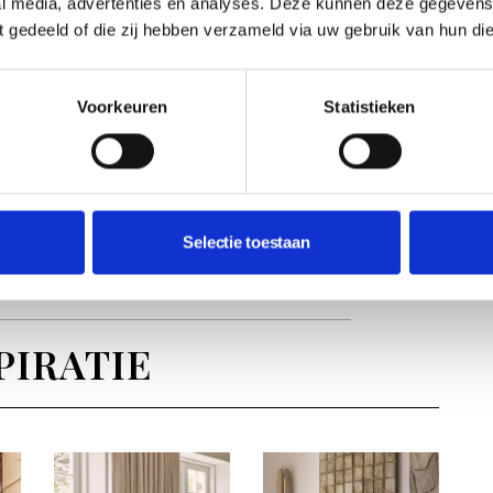
al media, advertenties en analyses. Deze kunnen deze gegeven
ft gedeeld of die zij hebben verzameld via uw gebruik van hun di
 op mijn telefoon zitten? Tijd om offline te
Voorkeuren
Statistieken
cheelt uiteindelijk ook weer in de kosten.
 over Sim Only abonnementen voor op reis? Bij
ende sim only abonnementen
.
Selectie toestaan
PIRATIE