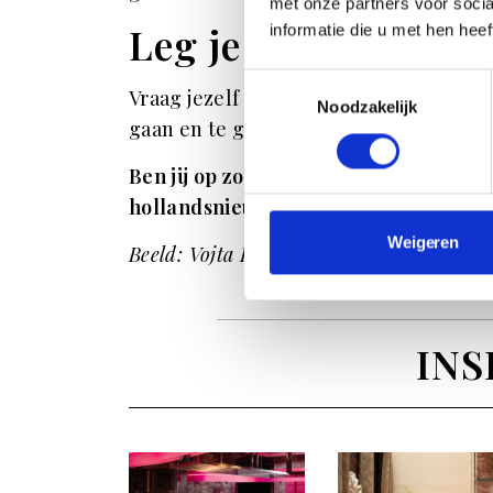
met onze partners voor soci
Leg je telefoon weg
informatie die u met hen hee
Toestemmingsselectie
Vraag jezelf eens af: waarom moet ik nu
Noodzakelijk
gaan en te genieten van het moment! S
Ben jij op zoek naar meer informatie
hollandsnieuwe hebben ze
verschill
Weigeren
Beeld: Vojta Kavarik via Pexels.
INS