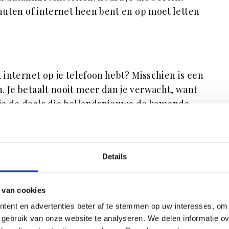
inuten of internet heen bent en op moet letten
 internet op je telefoon hebt? Misschien is een
. Je betaalt nooit meer dan je verwacht, want
je de deals die hollandsnieuwe de komende
je altijd belminuten bijkopen.
Details
n extra kosten voor bellen en internetten
iten Europa, dan is dat wel anders. Buiten de
 van cookies
lijk extra roamingkosten. Je zet in deze
tent en advertenties beter af te stemmen op uw interesses, om 
 op je telefoon uit, behalve als je het wilt
gebruik van onze website te analyseren. We delen informatie ove