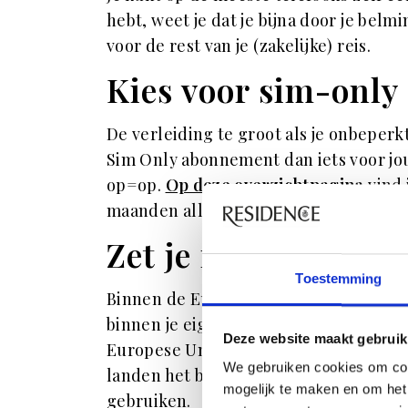
hebt, weet je dat je bijna door je belm
voor de rest van je (zakelijke) reis.
Kies voor sim-only
De verleiding te groot als je onbeperkt
Sim Only abonnement dan iets voor jou
op=op.
Op deze overzichtpagina
vind 
maanden allemaal heeft. Uiteraard kun 
Zet je roaming uit
Toestemming
Binnen de Europese Unie betaal je gee
binnen je eigen abonnement. Reis je bu
Deze website maakt gebruik
Europese Unie en op zee betaal je name
We gebruiken cookies om con
landen het beste de functie dataroaming
mogelijk te maken en om het 
gebruiken.