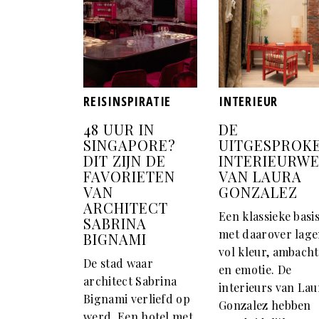
REISINSPIRATIE
INTERIEUR
48 UUR IN
DE
SINGAPORE?
UITGESPROK
DIT ZIJN DE
INTERIEURW
FAVORIETEN
VAN LAURA
VAN
GONZALEZ
ARCHITECT
Een klassieke basi
SABRINA
met daarover lag
BIGNAMI
vol kleur, ambacht
De stad waar
en emotie. De
architect Sabrina
interieurs van Lau
Bignami verliefd op
Gonzalez hebben
werd. Een hotel met