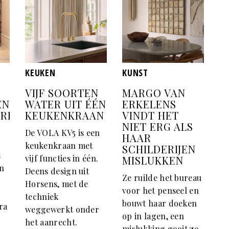
KEUKEN
KUNST
VIJF SOORTEN
MARGO VAN
EN
WATER UIT ÉÉN
ERKELENS
ERELD
KEUKENKRAAN
VINDT HET
NIET ERG ALS
De VOLA KV5 is een
HAAR
keukenkraan met
SCHILDERIJEN
s
vijf functies in één.
MISLUKKEN
en
Deens design uit
Ze ruilde het bureau
Horsens, met de
voor het penseel en
techniek
bouwt haar doeken
ra
weggewerkt onder
op in lagen, een
het aanrecht.
mislukking gooit ze