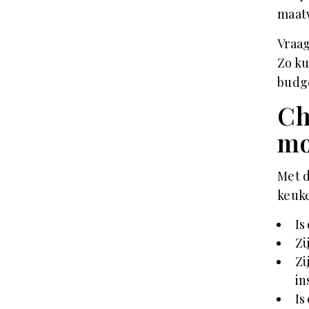
maatw
Vraag
Zo ku
budge
Ch
mo
Met d
keuke
Is
Zi
Zi
in
Is