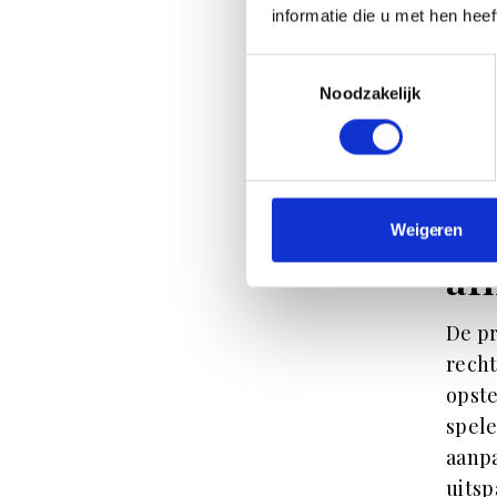
volgt
informatie die u met hen hee
gepla
Toestemmingsselectie
Een g
Noodzakelijk
naar 
symme
inter
Wa
Weigeren
af
De pr
recht
opste
spele
aanpa
uitsp