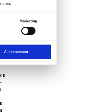
t
ensten.
 ook
Marketing
Alles toestaan
Een
-
s
en
en