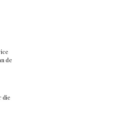
vice
an de
r die