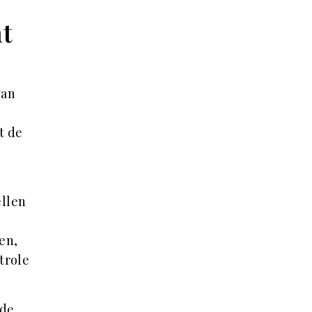
t
van
t de
ellen
en,
trole
 de