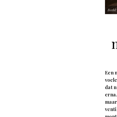
Beeld:
Een n
voel
dat n
erna.
maar 
venti
monta