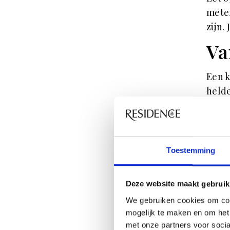
meter
zijn.
Va
Een k
helde
waarb
opber
een r
indel
Toestemming
plan 
nauwk
Deze website maakt gebruik
verra
We gebruiken cookies om con
word
mogelijk te maken en om het 
voor
met onze partners voor soci