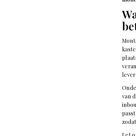
Wa
be
Mont
kaste
plaat
veran
lever
Onder
van d
inbou
passt
zodat
Let o