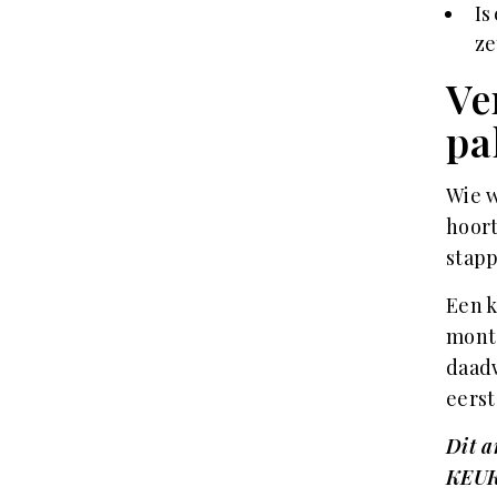
Is
ze
Ve
pa
Wie w
hoort
stapp
Een k
mont
daadw
eerst
Dit a
KEU