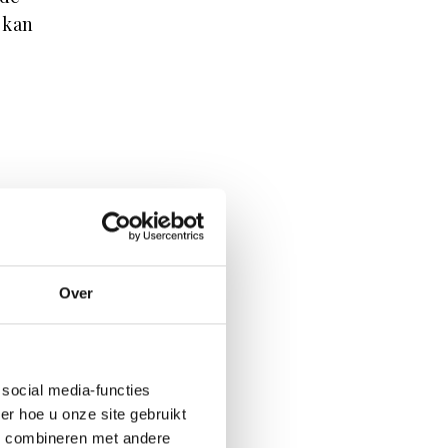
 kan
ver
aarin
 een
Over
t een
social media-functies
r hoe u onze site gebruikt
 slot
s combineren met andere