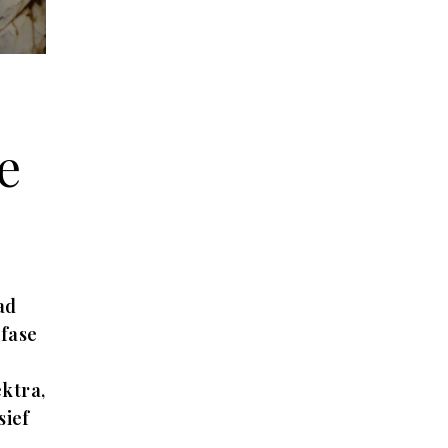
e
ad
 fase
ktra,
sief