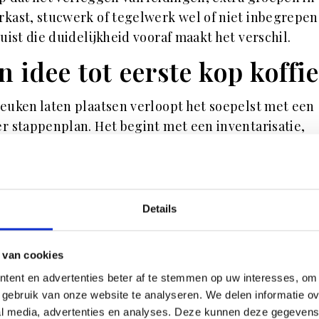
kast, stucwerk of tegelwerk wel of niet inbegrepen
 Juist die duidelijkheid vooraf maakt het verschil.
n idee tot eerste kop koffie
euken laten plaatsen verloopt het soepelst met een
r stappenplan. Het begint met een inventarisatie,
ij je nagaat hoe je de keuken gebruikt, hoeveel
gruimte je nodig hebt en of je een eiland wilt of lie
ustige wandopstelling. Daarna volgt het ontwerp, w
ing, looproutes en ergonomie worden vertaald naar
Details
dat klopt in het dagelijks leven. Bij het inmeten zorg
eurige meting ervoor dat kieren, scheve lijnen en
 van cookies
ssingen bij het werkblad uitblijven. In de planning
tent en advertenties beter af te stemmen op uw interesses, om 
en de leverdatum, montagedagen en eventuele
gebruik van onze website te analyseren. We delen informatie ove
bereidende werkzaamheden op elkaar afgestemd. Tot
al media, advertenties en analyses. Deze kunnen deze gegeven