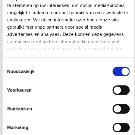
stedelijk.nl
te stemmen op uw interesses, om social media-functies
mogelijk te maken en om het gebruik van onze website te
analyseren. We delen informatie over hoe u onze site
gebruikt met onze partners voor social media,
RESIDENCE
advertenties en analyses. Deze kunnen deze gegevens
NIEUWSBRIEF
combineren met andere informatie die u met hen heeft
gedeeld of die zij hebben verzameld via uw gebruik van
Schrijf je hier in voor onze
hun diensten.
nieuwsbrief.
Toestemmingsselectie
Noodzakelijk
Voorkeuren
INSCHRIJVEN
Statistieken
Marketing