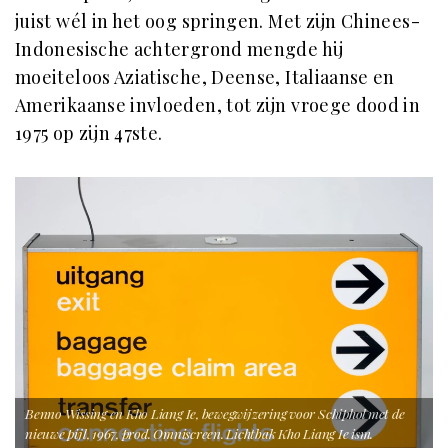
juist wél in het oog springen. Met zijn Chinees-
Indonesische achtergrond mengde hij
moeiteloos Aziatische, Deense, Italiaanse en
Amerikaanse invloeden, tot zijn vroege dood in
1975 op zijn 47ste.
Benno Wissing en Kho Liang Ie, bewegwijzering voor Schiphol met de
nieuwe pijl, 1967, prod. Omniscreen. Lichtbak Kho Liang Ie ism.