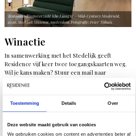
Tentoonstellingsoverzicht Kho Liang Ie – Mid-Century Modernist,
2026, Stedelijk Museum Amsterdam. Fotografie: Peter Tijhuis.
Winactie
In samenwerking met het Stedelijk geeft
Residence vijf keer twee toegangskaarten weg.
Wil je kans maken? Stuur een mail naar
online@residence.nl
met als onderwerp 'Kho
Liang Ie'. De kaarten zijn geldig in augustus op
maandag, dinsdag of woensdag, en je ontvangt
Toestemming
Details
Over
per winnaar een vaste datum. Door mee te doen
ga je ermee akkoord dat we je gegevens delen
met het Stedelijk, zodat zij de datum kunnen
Deze website maakt gebruik van cookies
afstemmen en de kaarten kunnen toesturen.
We gebruiken cookies om content en advertenties beter af