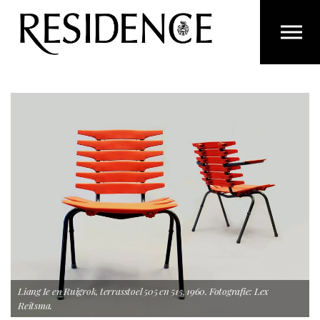
Overslaan en ga direct naar de inhoud
Liang Ie en Ruigrok, terrasstoel 505 en 515, 1960. Fotografie: Lex
Reitsma.