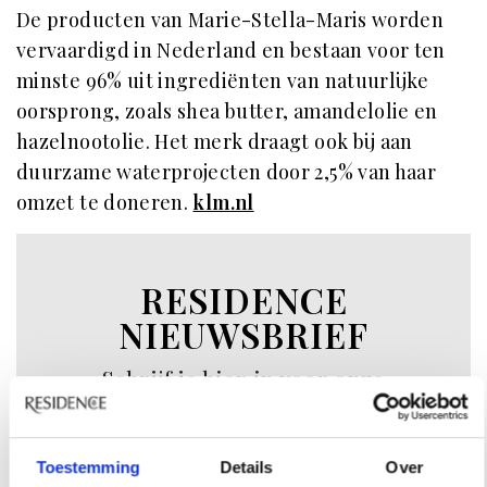
De producten van Marie-Stella-Maris worden
vervaardigd in Nederland en bestaan voor ten
minste 96% uit ingrediënten van natuurlijke
oorsprong, zoals shea butter, amandelolie en
hazelnootolie. Het merk draagt ook bij aan
duurzame waterprojecten door 2,5% van haar
omzet te doneren.
klm.nl
RESIDENCE
NIEUWSBRIEF
Schrijf je hier in voor onze
nieuwsbrief.
Toestemming
Details
Over
INSCHRIJVEN