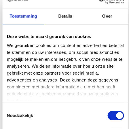
Toestemming
Details
Over
Deze website maakt gebruik van cookies
We gebruiken cookies om content en advertenties beter af
te stemmen op uw interesses, om social media-functies
mogelijk te maken en om het gebruik van onze website te
analyseren. We delen informatie over hoe u onze site
gebruikt met onze partners voor social media,
advertenties en analyses. Deze kunnen deze gegevens
combineren met andere informatie die u met hen heeft
BIJZONDER WONEN
gedeeld of die zij hebben verzameld via uw gebruik van
hun diensten.
VIND JOUW DROOMHUIS IN ENSCHEDE
Toestemmingsselectie
Een huis kopen of verkopen in Enschede draait om
Noodzakelijk
meer dan vierkante meters. Zo vind je met lokale