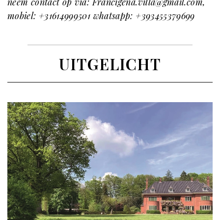
neem contact op via: Francigena.villa@gmail.com,
mobiel: +31614999501 whatsapp: +393455379699
UITGELICHT