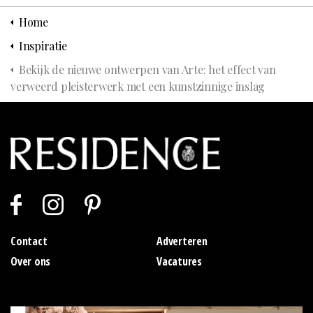
Home
Inspiratie
Bekijk de nieuwe ontwerpen van Arte: het effect van
verweerd pleisterwerk met een kunstzinnige inslag
Contact
Adverteren
Over ons
Vacatures