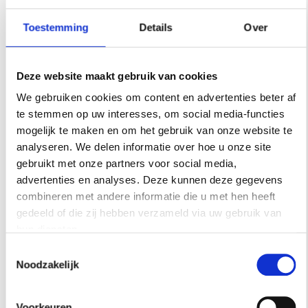
Toestemming
Details
Over
Deze website maakt gebruik van cookies
We gebruiken cookies om content en advertenties beter af
te stemmen op uw interesses, om social media-functies
mogelijk te maken en om het gebruik van onze website te
analyseren. We delen informatie over hoe u onze site
gebruikt met onze partners voor social media,
advertenties en analyses. Deze kunnen deze gegevens
CHRISTIAN WIJNANTS –
combineren met andere informatie die u met hen heeft
BLAUWE BRIL
gedeeld of die zij hebben verzameld via uw gebruik van
hun diensten.
Wie fan is van het geweldige kleurgebruik van
Toestemmingsselectie
Noodzakelijk
Belgisch modeontwerper Christian Wijnants zal
deze zonnebrillen ook waarderen. Wijnants
Voorkeuren