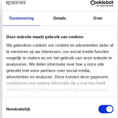
ticketopbrengst geschonken aan een goed doel.
Dit jaar gaat de donatie naar Stichting My Lima
Lima, een sociaal mode-initiatief dat via de
Toestemming
Details
Over
verkoop van gedoneerde kleding geld ophaalt
voor goede doelen. Kaartjes zijn online te koop
Deze website maakt gebruik van cookies
via de website of bij de ingang.
We gebruiken cookies om content en advertenties beter af
Winactie
te stemmen op uw interesses, om social media-functies
mogelijk te maken en om het gebruik van onze website te
Wil jij hierbij zijn? Residence stelt VIPkaarten
analyseren. We delen informatie over hoe u onze site
beschikbaar voor de opening op donderdag 5
gebruikt met onze partners voor social media,
advertenties en analyses. Deze kunnen deze gegevens
maart! Geef je op voor de nieuwsbrief hieronder,
combineren met andere informatie die u met hen heeft
meld je aan via
online@residence.nl
onder
gedeeld of die zij hebben verzameld via uw gebruik van
vermelding van
NOCKNOCK 26
. Als je al bent
hun diensten.
aangemeld voor de nieuwsbrief, volstaat het om
Toestemmingsselectie
enkel een mail te sturen. De winnaars krijgen
Noodzakelijk
bericht op maandag 2 maart.
nocknockart.com