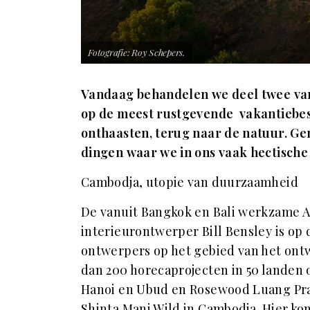
Fotografie: Roy Schepers.
Vandaag behandelen we deel twee van
op de meest rustgevende vakantiebes
onthaasten, terug naar de natuur. Gen
dingen waar we in ons vaak hectische 
Cambodja, utopie van duurzaamheid
De vanuit Bangkok en Bali werkzame A
interieurontwerper Bill Bensley is o
ontwerpers op het gebied van het ontw
dan 200 horecaprojecten in 50 landen
Hanoi en Ubud en Rosewood Luang Prab
Shinta Mani Wild in Cambodja. Hier kome