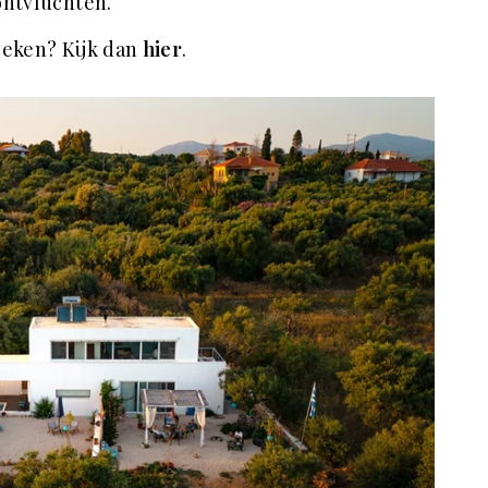
 ontvluchten.
oeken? Kijk dan
hier
.