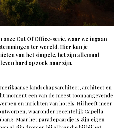
 onze Out Of Office-serie, waar we ingaan
temmingen ter wereld. Hier kun je
ieten van het simpele, het zijn allemaal
leven hard op zoek naar zijn.
merikaanse landschapsarchitect, architect en
p dit moment een van de meest toonaangevende
erpen en inrichten van hotels. Hij heeft meer
 ontworpen, waaronder recentelijk Capella
ang. Maar het paradepaardje is zijn eigen
n al zijn dromen bij elkaar die hij bij het