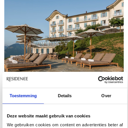
Villa Honegg in Zwitserland.
Toestemming
Details
Over
Residence kan commissie verdienen met links op
deze pagina, uiteraard selecteren wij alleen
Deze website maakt gebruik van cookies
producten die wij zelf ook fantastisch vinden. Lees
We gebruiken cookies om content en advertenties beter af