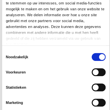
hier
hoe dat werkt.
te stemmen op uw interesses, om social media-functies
mogelijk te maken en om het gebruik van onze website te
analyseren. We delen informatie over hoe u onze site
gebruikt met onze partners voor social media,
RESIDENCE
advertenties en analyses. Deze kunnen deze gegevens
NIEUWSBRIEF
combineren met andere informatie die u met hen heeft
gedeeld of die zij hebben verzameld via uw gebruik van
Schrijf je hier in voor onze
hun diensten.
nieuwsbrief.
Toestemmingsselectie
Noodzakelijk
INSCHRIJVEN
Voorkeuren
Statistieken
Marketing