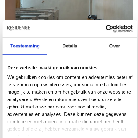
Toestemming
Details
Over
HOTSPOTS
Deze website maakt gebruik van cookies
STAP BINNEN BIJ DE MOOISTE
SCHOONHEIDSSALONS VAN AMSTERDAM
We gebruiken cookies om content en advertenties beter af
te stemmen op uw interesses, om social media-functies
Vier schoonheidssalons in Amsterdam waar je niet
mogelijk te maken en om het gebruik van onze website te
alleen voor de behandeling komt, maar ook voor het
analyseren. We delen informatie over hoe u onze site
interieur. Ontdek de mooiste beautyplekken van de
gebruikt met onze partners voor social media,
stad.
advertenties en analyses. Deze kunnen deze gegevens
combineren met andere informatie die u met hen heeft
gedeeld of die zij hebben verzameld via uw gebruik van
hun diensten.