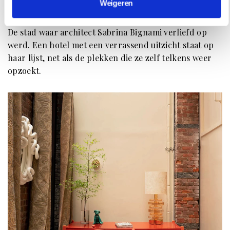
FAVORIETEN VAN ARCHITECT SABRINA
Weigeren
BIGNAMI
De stad waar architect Sabrina Bignami verliefd op
werd. Een hotel met een verrassend uitzicht staat op
haar lijst, net als de plekken die ze zelf telkens weer
opzoekt.