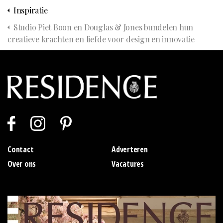
Inspiratie
Studio Piet Boon en Douglas & Jones bundelen hun
creatieve krachten en liefde voor design en innovatie
Contact
Adverteren
Over ons
Vacatures