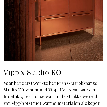
Vipp x Studio KO
Voor het eerst werkte het Frans-Marokkaanse
Studio KO samen met Vipp. Het resultaat: een
tijdelijk guesthouse waarin de strakke wereld
van Vipp botst met warme materialen als koper,