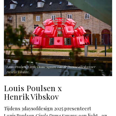
Louis Poulsen, Circle Dome Square van de Deense alleskunner
Henrik Vibskov.
Louis Poulsen x
Henrik Vibskov
Tijdens 3daysofdesign 2025 presenteert
Louis Poulsen
Circle
Dome
Square
: een licht- en