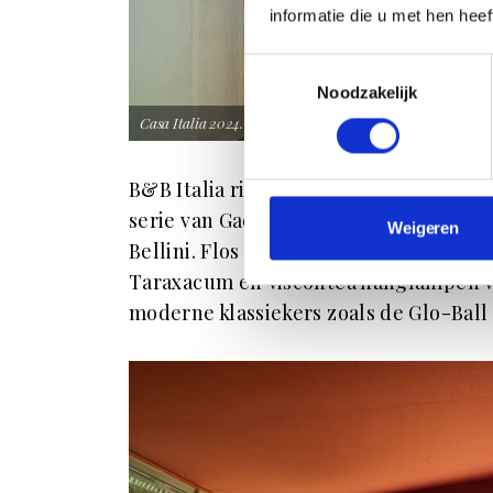
informatie die u met hen hee
Toestemmingsselectie
Noodzakelijk
Casa Italia 2024. Fotografie: Pietro Savorelli
B&B Italia richt de woon-, lounge- en
serie van Gaetano Pesce, de Camaleo
Weigeren
Bellini. Flos zorgt voor de verlichtin
Taraxacum en Viscontea hanglampen va
moderne klassiekers zoals de Glo-Ball