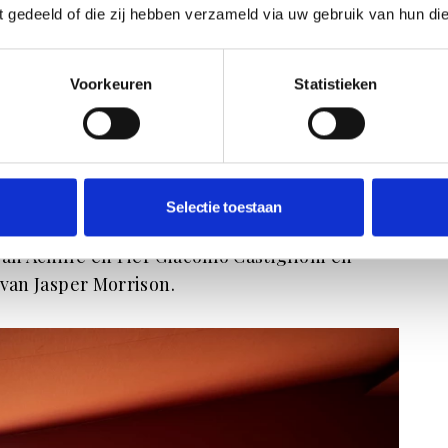
ft gedeeld of die zij hebben verzameld via uw gebruik van hun di
Voorkeuren
Statistieken
 buitenruimtes in met producten zoals de UP-
nda-bank en Le Bambole-zitmeubels van Mario
Selectie toestaan
g, met herkenbare ontwerpen zoals de
n Achille en Pier Giacomo Castiglioni en
 van Jasper Morrison.