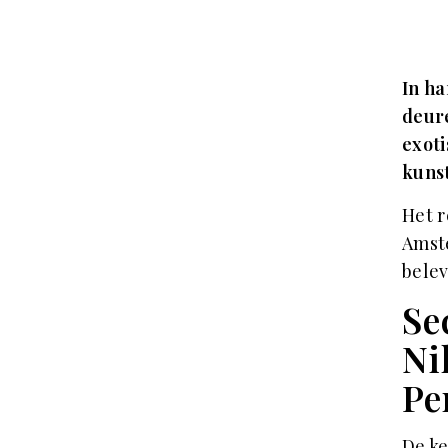
In h
deure
exoti
kuns
Het r
Amst
belev
Se
Ni
Pe
De ke