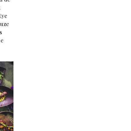
t
Eye
euze
s
le