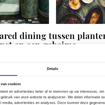
ared dining tussen plante
nst en een geheime
nnentuin
t Garden Amsterdam is meer dan een restaurant. Na
Details
erlijk uiteenlopende keuken, is er ook ruimte voor 
wijn
of exotische cocktail. Dit allemaal onder het ge
 van cookies
e leukste deuntjes van Secret Garden's huis DJ's.
tent en advertenties beter af te stemmen op uw interesses, om 
am zegt het al. Naast de bar en het restaurant is er 
gebruik van onze website te analyseren. We delen informatie ove
en geheime binnentuin. Architect Will Erens van To
al media, advertenties en analyses. Deze kunnen deze gegeven