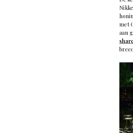
Nikke
honin
met C
aan g
shar
bree