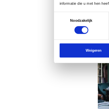
Many 
informatie die u met hen hee
een d
Toestemmingsselectie
bar &
Noodzakelijk
een p
Weigeren