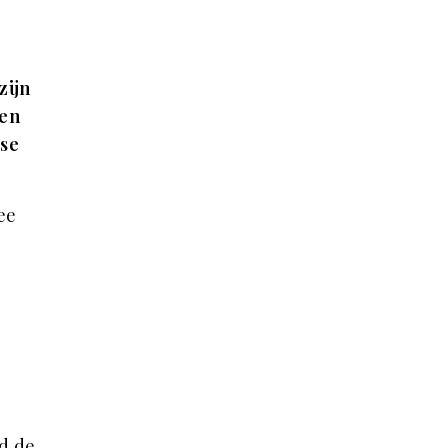
zijn
een
gse
ee
d de