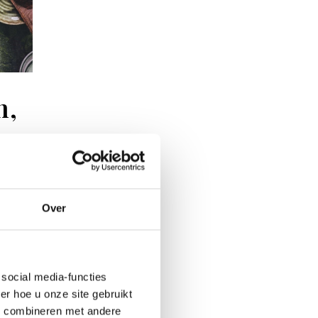
n,
ast
Over
een
not
social media-functies
ook
r hoe u onze site gebruikt
o
s combineren met andere