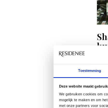
Sh
ku
bi
Secre
Toestemming
de he
glas
Deze website maakt gebruik
van d
We gebruiken cookies om con
De na
mogelijk te maken en om het 
nog e
met onze partners voor soci