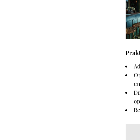
Prak
Ad
Op
en
Dr
op
Re