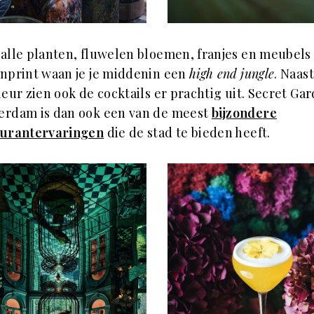
alle planten, fluwelen bloemen, franjes en meubels 
nprint waan je je middenin een
high end
jungle
. Naas
ieur zien ook de cocktails er prachtig uit. Secret Ga
erdam is dan ook een van de meest
bijzondere
aurantervaringen
die de stad te bieden heeft.