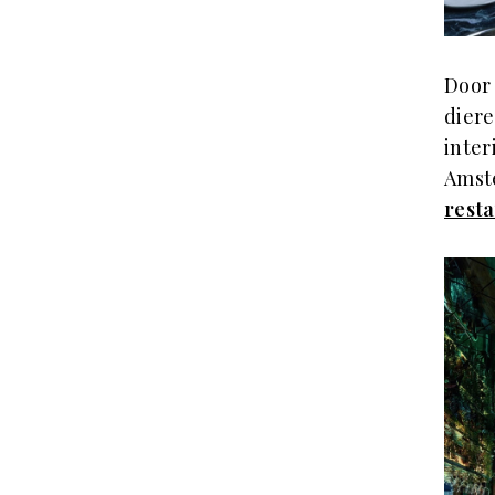
Door 
diere
inter
Amst
rest