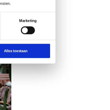
 van
ensten.
in de
ud
Marketing
Alles toestaan