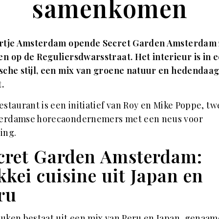
samenkomen
artje Amsterdam opende Secret Garden Amsterdam 
n op de Reguliersdwarsstraat. Het interieur is in 
sche stijl, een mix van groene natuur en hedendaa
t.
estaurant is een initiatief van Roy en Mike Poppe, tw
erdamse horecaondernemers met een neus voor
ing.
cret Garden Amsterdam:
kkei cuisine uit Japan en
ru
uken bestaat uit een mix van Peru en Japan, genaam