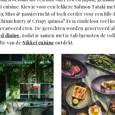
i cuisine. Kies je voor een lekkere Salmon Tataki me
g Miso & passievrucht of toch eerder voor een Rib-
himichurry & Crispy quinoa? Er is eindeloos veel k
evarieerd eten. De gerechten worden geserveerd al
ed dining
, zodat je samen met je tafelgenoten de vol
dte van de
Nikkei cuisine
ontdekt.