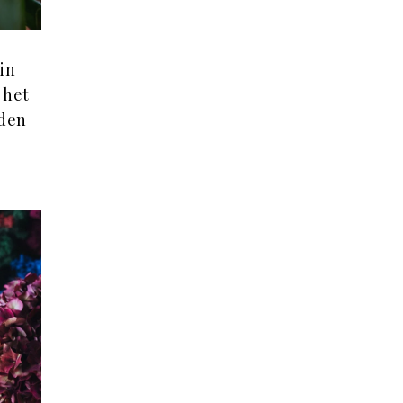
in
t het
rden