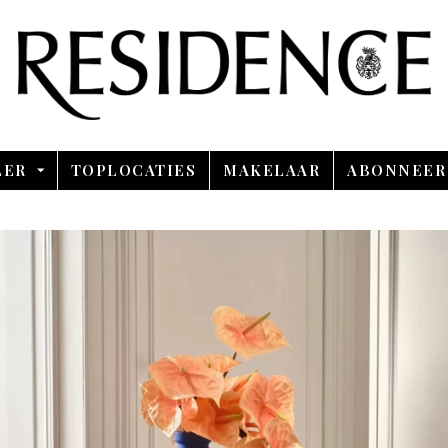
Overslaan en ga direct naar de inhoud
LER
TOPLOCATIES
MAKELAAR
ABONNEER