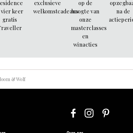
esidence
exclusieve
op de
opzegba
 vier keer
welkomstcadeaus
hoogte van
na de
gratis
onze
actieper
Traveller
masterclasses
en
winacties
loom & Wolf