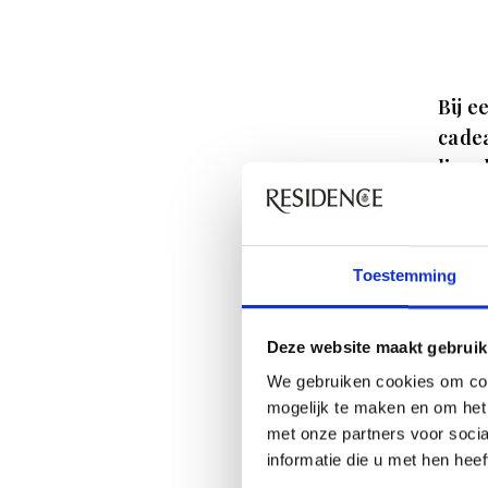
Bij e
cadea
lieve
zorg
compo
Trave
Toestemming
Verge
& Wol
Deze website maakt gebruik
van d
We gebruiken cookies om con
afwer
mogelijk te maken en om het 
onder
met onze partners voor soci
sculp
informatie die u met hen hee