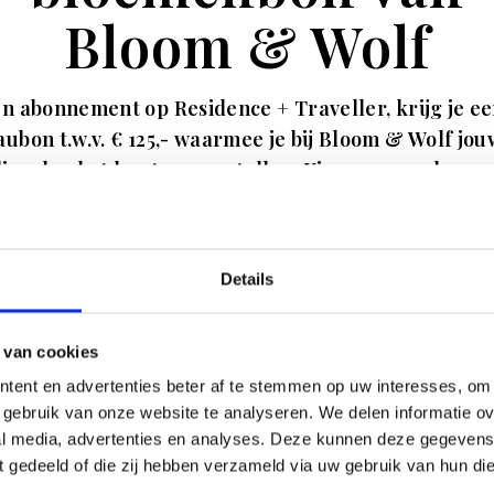
Bloom & Wolf
en abonnement op Residence + Traveller, krijg je e
ubon t.w.v. € 125,- waarmee je bij Bloom & Wolf jou
lingsboeket kunt samenstellen. Kies een van de
vuldig samengestelde boeketten of maak je eigen
sitie. Met of zonder vaas. Ontvang 8x Residence +
ller + bloemenbon t.w.v. € 244 nu voor € 85.
Details
et alles wat je van kunstbloemen denkt te weten: B
f maakt kunstbloemen die wél echt mooi zijn. Gema
 van cookies
e allerhoogste kwaliteit en voorzien van een real-t
tent en advertenties beter af te stemmen op uw interesses, om 
king zijn ze nauwelijks van echte bloemen te
gebruik van onze website te analyseren. We delen informatie ove
scheiden. De collectie bestaat uit opvallende,
al media, advertenties en analyses. Deze kunnen deze gegeven
turale boeketten die jarenlang mooi blijven. Duurz
ft gedeeld of die zij hebben verzameld via uw gebruik van hun di