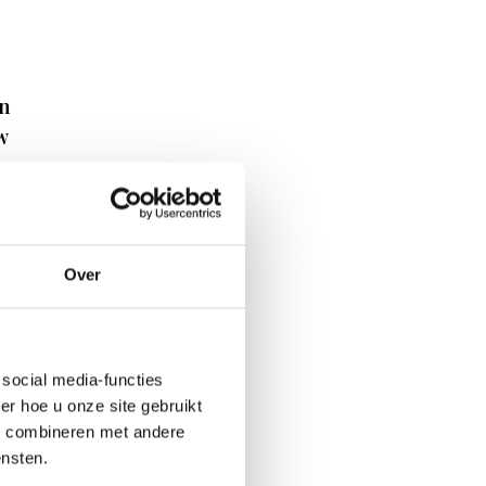
en
w
 4x
Over
loom
akt
ouch
social media-functies
r hoe u onze site gebruikt
s combineren met andere
aam,
ensten.