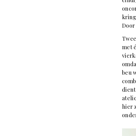
eindi
oncom
kring
Door 
Twee 
met 
vierk
omdat
beu 
comb
dient
ateli
hier 
onder