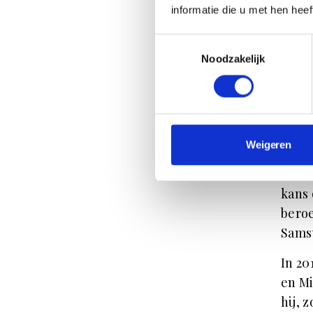
informatie die u met hen hee
Naast 
India
Toestemmingsselectie
Noodzakelijk
He
Mario
Insti
Weigeren
Santa
jaar 
kans 
beroe
Sams
In 20
en M
hij, 