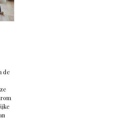
n de
nze
arom
ijke
an