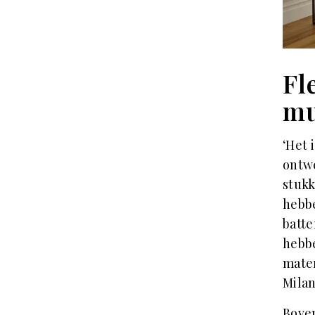
Fl
mu
‘Het 
ontw
stukk
hebbe
batte
hebbe
mate
Milan
Boven