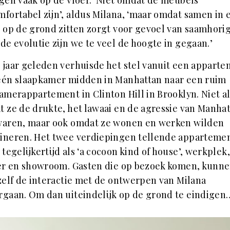
gen vaak op de vloer. ‘Niet omdat de meubels
fortabel zijn’, aldus Milana, ‘maar omdat samen in 
 op de grond zitten zorgt voor gevoel van saamhori
de evolutie zijn we te veel de hoogte in gegaan.’
jaar geleden verhuisde het stel vanuit een appart
één slaapkamer midden in Manhattan naar een ruim
amerappartement in Clinton Hill in Brooklyn. Niet a
 ze de drukte, het lawaai en de agressie van Manha
waren, maar ook omdat ze wonen en werken wilden
ineren. Het twee verdiepingen tellende apparteme
 tegelijkertijd als ‘a cocoon kind of house’, werkplek,
er en showroom. Gasten die op bezoek komen, kunn
zelf de interactie met de ontwerpen van Milana
gaan. Om dan uiteindelijk op de grond te eindigen