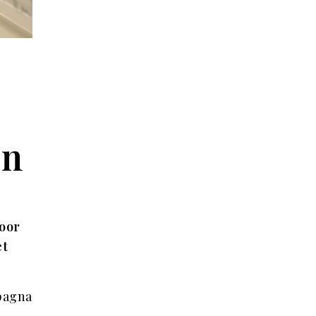
en
voor
et
mpagna