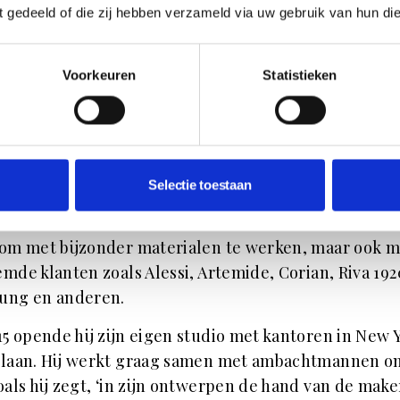
ft gedeeld of die zij hebben verzameld via uw gebruik van hun di
de lage Asana fauteuil van Milana staan een vloerlamp van Isamu Noguchi en kun
Voorkeuren
Statistieken
t verhaal van Mario Milan
 Milana is geboren in Milaan waar hij studeerde aan
tuo Europeo del Design en werkte in de studio van D
Selectie toestaan
chiara. In 2005 verhuisde hij naar New York waar hij 
werkte voor Karim Rashid. Hier kreeg hij niet alleen 
om met bijzonder materialen te werken, maar ook m
mde klanten zoals Alessi, Artemide, Corian, Riva 192
ung en anderen.
15 opende hij zijn eigen studio met kantoren in New 
ilaan. Hij werkt graag samen met ambachtmannen o
zoals hij zegt, ‘in zijn ontwerpen de hand van de make