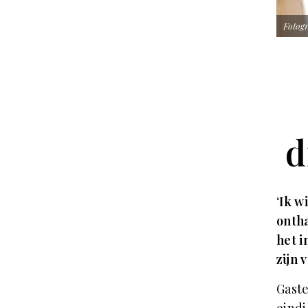
Fotogr
d
‘Ik 
ontha
het i
zijn
Gaste