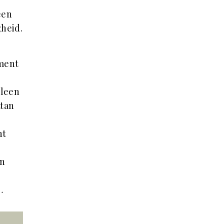
een
gheid.
ement
lleen
ttan
nt
en
…