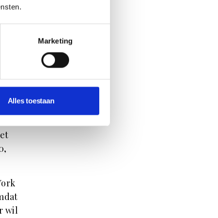
ensten.
st uit
Marketing
a
 de
enis
Alles toestaan
acht
de
et
0,
York
mdat
r wil