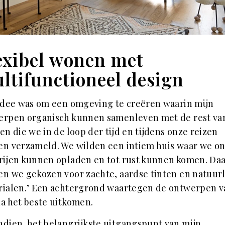
exibel wonen met
ltifunctioneel design
idee was om een omgeving te creëren waarin mijn
erpen organisch kunnen samenleven met de rest va
en die we in de loop der tijd en tijdens onze reizen
n verzameld. We wilden een intiem huis waar we o
rijen kunnen opladen en tot rust kunnen komen. Da
n we gekozen voor zachte, aardse tinten en natuurl
rialen.’ Een achtergrond waartegen de ontwerpen v
a het beste uitkomen.
dien, het belangrijkste uitgangspunt van mijn