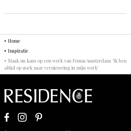
Home
Inspiratie
Maak nu kans op een werk van Femm Amsterdam: 'Ik ben
altijd op zoek naar vernieuwing in mijn werk'