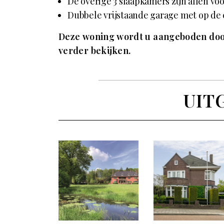
De overige 3 slaapkamers zijn allen v
Dubbele vrijstaande garage met op de e
Deze woning wordt u aangeboden do
verder bekijken
.
UIT