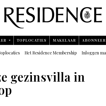
Overslaan en ga direct naar de inhoud
LER
TOPLOCATIES
MAKELAAR
ABONNEER
oplocaties
Het Residence Membership
Inloggen ma
e gezinsvilla in
oop