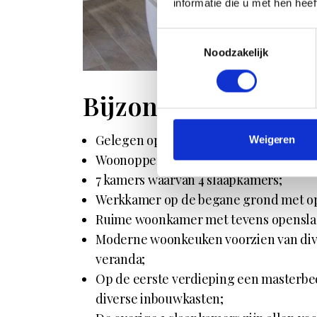
informatie die u met hen hee
Toestemmingsselectie
Noodzakelijk
Bijzonderheden:
Gelegen op een prachtig perceel van ci
Weigeren
Woonoppervlakte: 297 m²;
7 kamers waarvan 4 slaapkamers;
Werkkamer op de begane grond met op
Ruime woonkamer met tevens opensla
Moderne woonkeuken voorzien van div
veranda;
Op de eerste verdieping een masterb
diverse inbouwkasten;