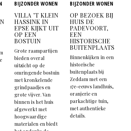
N
BIJZONDER WONEN
BIJZONDER WONEN
VILLA ’T KLEIN
OP BEZOEK BIJ
IN
HASSINK IN
HUIS DE
EPSE KIJKT UIT
PADEVOORT,
OP EEN
EEN
BOSTUIN
HISTORISCHE
BUITENPLAATS
Grote raampartijen
om
Binnenkijken in een
bieden overal
e
historische
uitzicht op de
buitenplaats bij
omringende bostuin
Zeddam met een
met kronkelende
e
17e-eeuws landhuis,
grindpaadjes en
oranjerie en
grote vijver. Van
parkachtige tuin,
binnen is het huis
met authentieke
afgewerkt met
details.
hoogwaardige
materialen en biedt