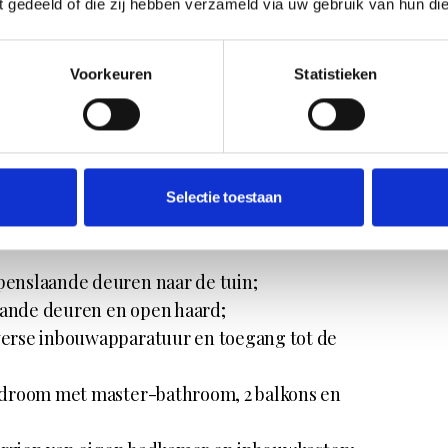
ft gedeeld of die zij hebben verzameld via uw gebruik van hun di
Voorkeuren
Statistieken
rca 3.000 m²;
Selectie toestaan
enslaande deuren naar de tuin;
ande deuren en open haard;
erse inbouwapparatuur en toegang tot de
edroom met master-bathroom, 2 balkons en