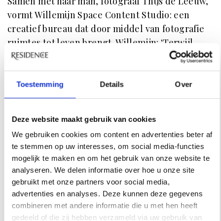
Samen met haar man, fotograaf Thijs de Leeuw,
vormt Willemijn Space Content Studio: een
creatief bureau dat door middel van fotografie
ruimtes tot leven brengt. Willemijn: ‘Terwijl
Thijs door de lens kijkt, zoek ik naar de beste
hoeken om de ware essentie van een ruimte te
onthullen.’ Het vak van een interieurfotograaf is
Toestemming
Details
Over
een ambacht op zich en Willemijn en Thijs
mogen zich tot de crème de la crème binnen de
Deze website maakt gebruik van cookies
scene rekenen. ‘Je hebt veel oog voor detail
We gebruiken cookies om content en advertenties beter af
nodig om de unieke sfeer die een ruimte
te stemmen op uw interesses, om social media-functies
uitstraalt echt goed te vangen. Dat begint bij het
mogelijk te maken en om het gebruik van onze website te
begrijpen van de ontwerper en komt tot leven in
analyseren. We delen informatie over hoe u onze site
de manier waarop het interieur vastgelegd
gebruikt met onze partners voor social media,
wordt.'
advertenties en analyses. Deze kunnen deze gegevens
combineren met andere informatie die u met hen heeft
gedeeld of die zij hebben verzameld via uw gebruik van