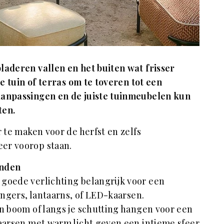
bladeren vallen en het buiten wat frisser
 je tuin of terras om te toveren tot een
aanpassingen en de juiste tuinmeubelen kun
tten.
r te maken voor de herfst en zelfs
eer voorop staan.
onden
goede verlichting belangrijk voor een
ingers, lantaarns, of LED-kaarsen.
en boom of langs je schutting hangen voor een
kaarsen met warm licht geven een intieme sfeer