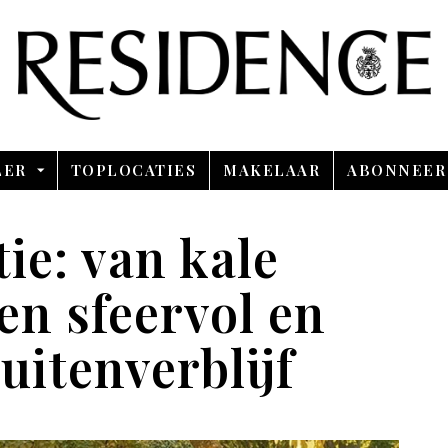
Overslaan en ga direct naar de inhoud
LER
TOPLOCATIES
MAKELAAR
ABONNEER
ie: van kale
en sfeervol en
uitenverblijf