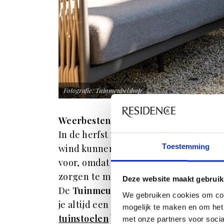
Fotografie: Tuinmeubelshop
Weerbestendige tuinmeubelen
In de herfst is het handig om tuinmeu
Toestemming
wind kunnen. Materialen zoals aluminiu
voor, omdat ze stevig zijn en weinig o
zorgen te maken als het weer omslaat e
Deze website maakt gebruik
De
Tuinmeubelen van Tuinmeubelsho
We gebruiken cookies om con
je altijd een geschikt buitenmeubel vin
mogelijk te maken en om het 
tuinstoelen
bijvoorbeeld vandaag nog,
met onze partners voor soci