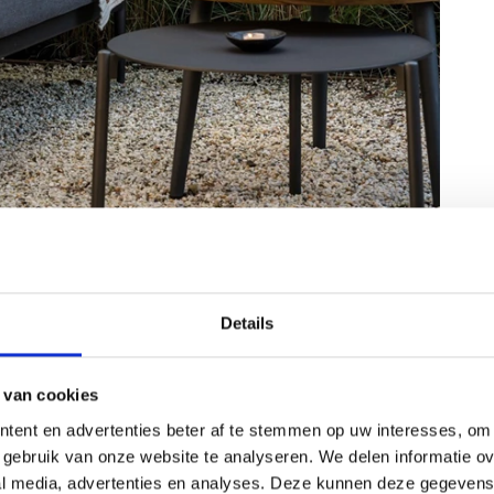
belen te kiezen die tegen een beetje regen en
Details
m, kunststof, en teakhout zijn hier ideaal
nderhoud nodig hebben. Zo hoef je je geen
n je je meubels niet naar binnen kunt halen.
 van cookies
p
zijn kwalitatief en weerbestendig, waardoor
tent en advertenties beter af te stemmen op uw interesses, om 
dt voor in de herfst.
Ontdek jouw ideale
gebruik van onze website te analyseren. We delen informatie ove
 en geniet binnen 3 werkdagen al van een
al media, advertenties en analyses. Deze kunnen deze gegeven