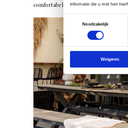
comfortabele zitplek in jouw herfsttui
informatie die u met hen hee
Toestemmingsselectie
Noodzakelijk
Weigeren