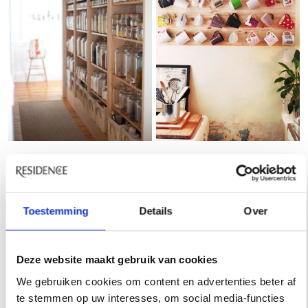
Probleem 3: Te veel
Toestemming
Details
Over
schoenen, te weinig plek
Deze website maakt gebruik van cookies
Schoenen… We houden ervan en kopen ze dan ook
We gebruiken cookies om content en advertenties beter af
veelvuldig. Al dat draagplezier brengt echter een
te stemmen op uw interesses, om social media-functies
probleem met zich mee; want waar laat je ze? Speciaal