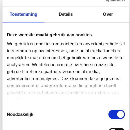
wall
Toestemming
Details
Over
Ideaal voor mensen die de stap naar een
Deze website maakt gebruik van cookies
(donker)gekleurde muur niet puur op gevoel durven te
maken. De app
Paint my Wall
geeft je de mogelijkheid een
We gebruiken cookies om content en advertenties beter af
foto te uploaden van de ruimte die je onder handen wilt
te stemmen op uw interesses, om social media-functies
nemen en muren een kleur te geven. Zo zie je wat het
mogelijk te maken en om het gebruik van onze website te
verschil is tussen een kobaltblauwe wand en een
analyseren. We delen informatie over hoe u onze site
eierschaalwitte. De resultaten sla je op in mappen en kan je
gebruikt met onze partners voor social media,
delen via verschillende social mediakanalen, zoals
advertenties en analyses. Deze kunnen deze gegevens
Facebook en Twitter. Aanvullende tip van Residence: Ga
combineren met andere informatie die u met hen heeft
niet blind af op deze app, maar bekijk de kleur ook op
gedeeld of die zij hebben verzameld via uw gebruik van
verschillende momenten van de dag (en dus met
hun diensten.
veranderend lichtinval) in de kamer zelf.
Toestemmingsselectie
Noodzakelijk