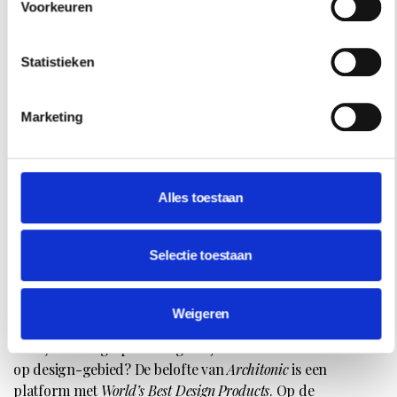
Voorkeuren
Statistieken
Marketing
Alles toestaan
Selectie toestaan
Android app 5: Architonic
Weigeren
Wil je volledig op de hoogte zijn van de laatste ins en outs
op design-gebied? De belofte van
Architonic
is een
platform met
World’s Best Design Products
. Op de