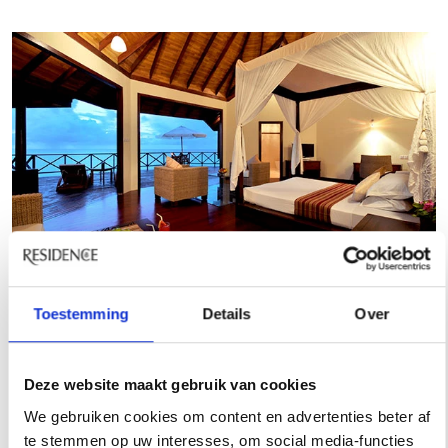
Toestemming
Details
Over
Turkse Rivièra
Deze website maakt gebruik van cookies
Aan de Turkse Rivièra, pal aan het strand en op veertig
We gebruiken cookies om content en advertenties beter af
kilometer van de luchthaven van Antalya, ligt Club Nobilis.
te stemmen op uw interesses, om social media-functies