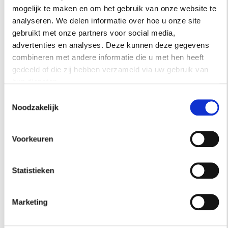
Zonnebaden, zwemmen in zee of het zwembad, stomen in
mogelijk te maken en om het gebruik van onze website te
de sauna of het stoombad, bubbelen in de whirlpool en –
analyseren. We delen informatie over hoe u onze site
last but not least –
gebruikt met onze partners voor social media,
golfen op de eigen baan van het resort of bij een van de
advertenties en analyses. Deze kunnen deze gegevens
dertien golfbanen in de buurt. Daarnaast zijn er nog tal
combineren met andere informatie die u met hen heeft
van sportieve activiteiten mogelijk, van beachvolleybal en
gedeeld of die zij hebben verzameld via uw gebruik van
boogschieten tot zeilen en waterskiën. Wie echt gezond
hun diensten.
bezig wil zijn, kan ook nog eens terecht in het grote
Toestemmingsselectie
WellFit centrum.
Noodzakelijk
Voorkeuren
Statistieken
Marketing