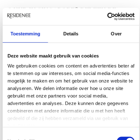
48 UUR IN SINGAPORE? DIT ZIJN DE
FAVORIETEN VAN ARCHITECT SABRINA
BIGNAMI
Toestemming
Details
Over
De stad waar architect Sabrina Bignami verliefd op
werd. Een hotel met een verrassend uitzicht staat op
haar lijst, net als de plekken die ze zelf telkens weer
Deze website maakt gebruik van cookies
opzoekt.
We gebruiken cookies om content en advertenties beter af
te stemmen op uw interesses, om social media-functies
mogelijk te maken en om het gebruik van onze website te
analyseren. We delen informatie over hoe u onze site
gebruikt met onze partners voor social media,
advertenties en analyses. Deze kunnen deze gegevens
combineren met andere informatie die u met hen heeft
gedeeld of die zij hebben verzameld via uw gebruik van
hun diensten.
Toestemmingsselectie