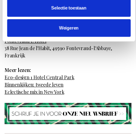
Selectie toestaan
De lobby, meubels gemaakt van Italiaans beukenhout met leren
bekleding ontworpen door Patrick Jouin
Weigeren
Info:
Fontevraud L'Hôtel
38 Rue Jean de l'Habit, 49590 Fontevraud-l'Abbaye,
Frankrijk
Meer lezen:
Eco-design 1 Hotel Central Park
Binnenkijken: tweede leven
Eclectische mix in New York