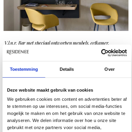
V.l.n.r. Bar met speciaal ontworpen meubels, eetkamer,
multifunctionele stalen rails in slaapkamer
Interactief ontdekken
Toestemming
Details
Over
Alle meubels zijn op maat gemaakt door ontwerper
Deze website maakt gebruik van cookies
Patrick Jouin. ‘Een reis tussen traditie en moderniteit’,
We gebruiken cookies om content en advertenties beter af
aldus Jouin, creatief directeur van Jouin Manku. In het
te stemmen op uw interesses, om social media-functies
bijna duizend jaar oude monument heeft de tijd niet
mogelijk te maken en om het gebruik van onze website te
stilgestaan. Elke gast ontvangt bij aankomst een iPad,
analyseren. We delen informatie over hoe u onze site
waar ze toegang krijgen tot diensten van het hotel en zij
gebruikt met onze partners voor social media,