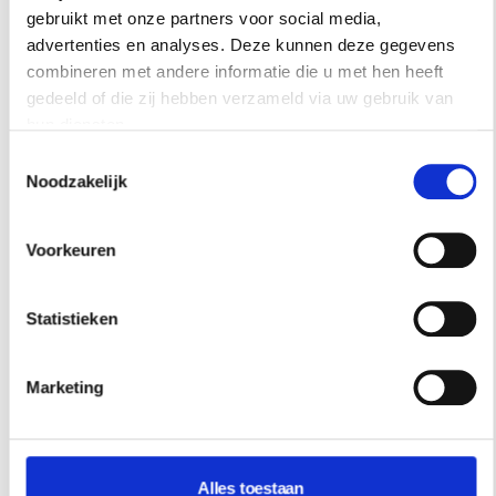
vier UV-lampen die tijdens het douchen zorgen voor een
gebruikt met onze partners voor social media,
gezonde dosis vitamine D. Alles is fraai afgewerkt.
advertenties en analyses. Deze kunnen deze gegevens
Combineer met stoomcabine voor de ultieme spa in huis.
combineren met andere informatie die u met hen heeft
Sunshower.nl
.
gedeeld of die zij hebben verzameld via uw gebruik van
hun diensten.
Toestemmingsselectie
Noodzakelijk
Voorkeuren
Statistieken
Marketing
Alles toestaan