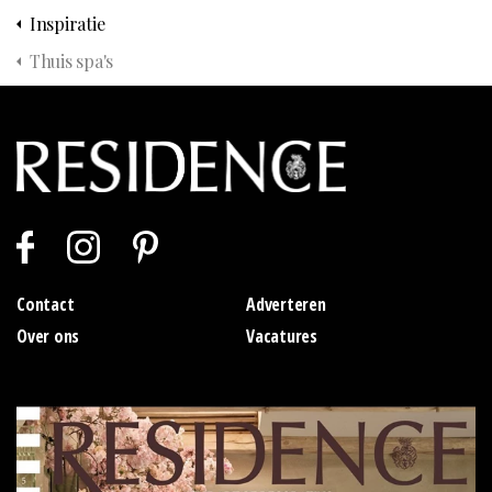
Inspiratie
Thuis spa's
Contact
Adverteren
Over ons
Vacatures