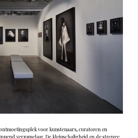
 ontmoetingsplek voor kunstenaars, curatoren en
innend verzamelaar. De kleinschaligheid en de strenge