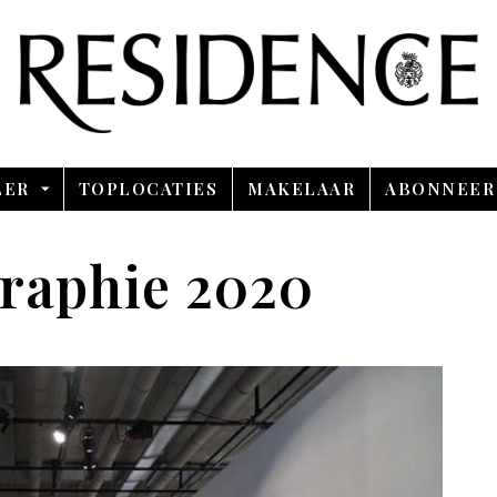
Overslaan en ga direct naar de inhoud
LER
TOPLOCATIES
MAKELAAR
ABONNEER
raphie 2020