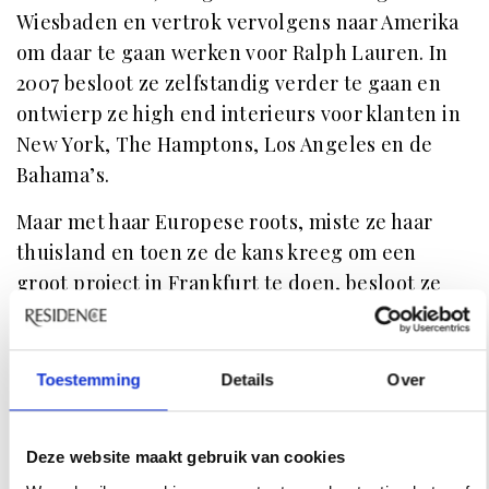
Wiesbaden en vertrok vervolgens naar Amerika
om daar te gaan werken voor Ralph Lauren. In
2007 besloot ze zelfstandig verder te gaan en
ontwierp ze high end interieurs voor klanten in
New York, The Hamptons, Los Angeles en de
Bahama’s.
Maar met haar Europese roots, miste ze haar
thuisland en toen ze de kans kreeg om een
groot project in Frankfurt te doen, besloot ze
terug te keren. Nu verdeelt ze haar tijd tussen
Frankfurt en Italië en geniet ze telkens weer
van de serene sfeer in het appartement: ‘In de
Toestemming
Details
Over
ochtend is het zonlicht in combinatie met het
groen zo rustgevend, terwijl het avondlicht op
Deze website maakt gebruik van cookies
de roze muren een gevoel van geluk oproept –