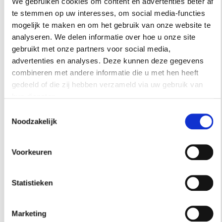
We gebruiken cookies om content en advertenties beter af
dat is onbeschrijfelijk! Dit is mijn happy home.’
te stemmen op uw interesses, om social media-functies
mogelijk te maken en om het gebruik van onze website te
analyseren. We delen informatie over hoe u onze site
gebruikt met onze partners voor social media,
advertenties en analyses. Deze kunnen deze gegevens
combineren met andere informatie die u met hen heeft
gedeeld of die zij hebben verzameld via uw gebruik van
hun diensten.
Toestemmingsselectie
Noodzakelijk
Naast het bed, een eigen ontwerp van Julia Aulenbacher, hangen
Voorkeuren
lampen van het Deense Ebb & Flow. Op het antieke nachtkastje staat
een dienblad van Sarah Lavoine uit Parijs
Statistieken
Dit artikel is gepubliceerd in
Residence No. 4
,
Marketing
verkrijgbaar
online.
Fotografie: Alessandra