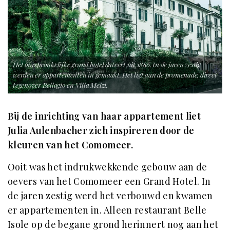
Het oorspronkelijke grand hotel dateert uit 1886. In de jaren zestig
werden er appartementen in gemaakt. Het ligt aan de promenade, direct
tegenover Bellagio en Villa Melzi.
Bij de inrichting van haar appartement liet
Julia Aulenbacher zich inspireren door de
kleuren van het Comomeer.
Ooit was het indrukwekkende gebouw aan de
oevers van het Comomeer een Grand Hotel. In
de jaren zestig werd het verbouwd en kwamen
er appartementen in. Alleen restaurant Belle
Isole op de begane grond herinnert nog aan het