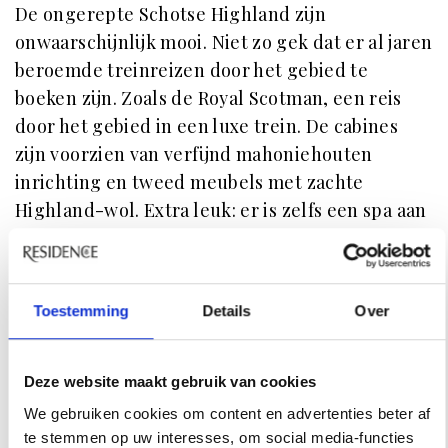
De ongerepte Schotse Highland zijn
onwaarschijnlijk mooi. Niet zo gek dat er al jaren
beroemde treinreizen door het gebied te
boeken zijn. Zoals de Royal Scotman, een reis
door het gebied in een luxe trein. De cabines
zijn voorzien van verfijnd mahoniehouten
inrichting en tweed meubels met zachte
Highland-wol. Extra leuk: er is zelfs een spa aan
boord. Als dat niet uniek is, dan weten wij het
ook niet meer.
Kijk
hier
voor meer informatie.
Toestemming
Details
Over
Wil jij binnenkort in stijl met de trein reizen?
Deze website maakt gebruik van cookies
Kijk dan ook eens op de website van
Incento
. Dé
We gebruiken cookies om content en advertenties beter af
treinspecialist voor luxe treinreizen door heel
te stemmen op uw interesses, om social media-functies