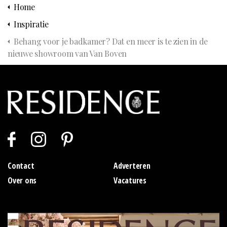
Home
Inspiratie
Behang voor je badkamer? Dat en meer is te zien in de
nieuwe showroom van Van Boven
Contact
Adverteren
Over ons
Vacatures