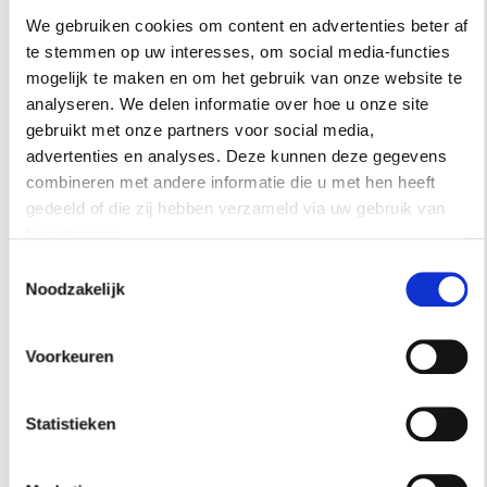
We gebruiken cookies om content en advertenties beter af
Keramische tegel met 3D-patroon
te stemmen op uw interesses, om social media-functies
mogelijk te maken en om het gebruik van onze website te
Maar ook 3D-effecten in Carrara marmer,
analyseren. We delen informatie over hoe u onze site
gebruikt met onze partners voor social media,
handbeschilderde keramische tegels, met of
advertenties en analyses. Deze kunnen deze gegevens
zonder reliëf. De mogelijkheden zijn oneindig.
combineren met andere informatie die u met hen heeft
Ook stopcontacten kunnen naadloos worden
gedeeld of die zij hebben verzameld via uw gebruik van
verwerkt in marmer waardoor een prachtige,
hun diensten.
strakke wand ontstaat.
Toestemmingsselectie
Noodzakelijk
Stalenkamers
Van Boven heeft complete stalenkamers
Voorkeuren
ingericht, snoepwinkels vol kleuren, vormen,
materialen en dessins. Vanzelfsprekend staan de
Statistieken
professionals van Van Boven klaar om je te
helpen bij het maken van de perfecte keuze en