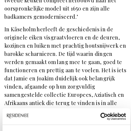
tweede keuken compleet herbouwd naar het
oorspronkelijke model uit 1650 en zijn alle
badkamers gemoderniseerd.’
In Kåseholm herleeft de geschiedenis in de
originele eiken visgraatvloeren en de deuren,
kozijnen en luiken met prachtig houtsnijwerk en
barokke scharnieren. De tijd waarin dingen
werden gemaakt om lang mee te gaan, goed te
functioneren en prettig aan te voelen. Het is iets
dat Jamie en Joakim duidelijk ook belangrijk
vinden, afgaande op hun zorgvuldig
samengestelde collectie Europees, Aziatisch en
Afrikaans antiek die terug te vinden is in alle
ruimtes van het kasteel.
Het is dan ook geen wonder dat Kåseholm zich