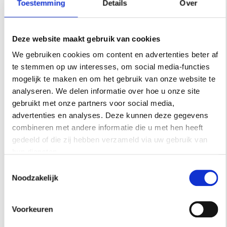
heeft ontwikkeld tot een creatieve,
Toestemming
Details
Over
inspirerende omgeving met een boerenbedrijf
dat zich richt op duurzame voedselproductie,
Deze website maakt gebruik van cookies
een artist-in-residence programma en een
We gebruiken cookies om content en advertenties beter af
internationale multidisciplinaire designstudio.
te stemmen op uw interesses, om social media-functies
Daarnaast worden hier magische feesten,
mogelijk te maken en om het gebruik van onze website te
gedenkwaardige conferenties en bijeenkomsten
analyseren. We delen informatie over hoe u onze site
en luxe diners onder leiding van Michelin-chef
gebruikt met onze partners voor social media,
Daniel Berlin georganiseerd. Voor Joakim en
advertenties en analyses. Deze kunnen deze gegevens
Jamie is het een logisch vervolg op hun
combineren met andere informatie die u met hen heeft
gedeeld of die zij hebben verzameld via uw gebruik van
jarenlange buitenlandse ervaringen in Europa,
hun diensten.
de Verenigde Staten en daarbuiten. ‘Kåseholm is
Toestemmingsselectie
een plek waar gasten kunnen ontspannen,
Noodzakelijk
ontdekken, leren en discussiëren over thema’s
zoals klimaatverandering, regionale migratie,
Voorkeuren
bodemgezondheid en biodiversiteit’, aldus